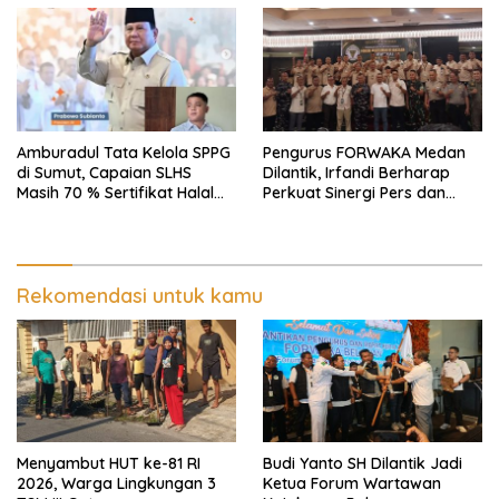
Rusak
Amburadul Tata Kelola SPPG
Pengurus FORWAKA Medan
di Sumut, Capaian SLHS
Dilantik, Irfandi Berharap
Masih 70 % Sertifikat Halal
Perkuat Sinergi Pers dan
30 %, Minim Naker Lokal, Ka
Aparat Penegak Hukum
Regional Sumut Cuek, KPPG
Medan: Optimalkan Tim
Pemantau dan Pengawas
MBG
Rekomendasi untuk kamu
Menyambut HUT ke-81 RI
Budi Yanto SH Dilantik Jadi
2026, Warga Lingkungan 3
Ketua Forum Wartawan