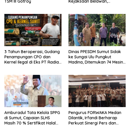
TSM III Gotroy
Kejaksaan Belawan,
Forwaka Sumut : Tingkatkan
Profesionalisme,
Pendampingan Hukum dan
Ekomoni Semua Anggota
3 Tahun Beroperasi, Gudang
Dinas PPESDM Sumut Sidak
Penampungan CPO dan
ke Sungai Ulu Pungkut
Kernel Ilegal di Eks PT Radian
Madina, Ditemukan 74 Mesin
Utama Km 12 Kulim Kebal
Dompeng Digunakan Pelaku
Hukum
PETI, Lingkungan Hidup
Rusak
Amburadul Tata Kelola SPPG
Pengurus FORWAKA Medan
di Sumut, Capaian SLHS
Dilantik, Irfandi Berharap
Masih 70 % Sertifikat Halal
Perkuat Sinergi Pers dan
30 %, Minim Naker Lokal, Ka
Aparat Penegak Hukum