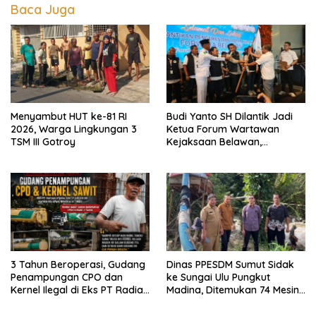
Baca Juga
Menyambut HUT ke-81 RI
Budi Yanto SH Dilantik Jadi
2026, Warga Lingkungan 3
Ketua Forum Wartawan
TSM III Gotroy
Kejaksaan Belawan,
Forwaka Sumut : Tingkatkan
Profesionalisme,
Pendampingan Hukum dan
Ekomoni Semua Anggota
3 Tahun Beroperasi, Gudang
Dinas PPESDM Sumut Sidak
Penampungan CPO dan
ke Sungai Ulu Pungkut
Kernel Ilegal di Eks PT Radian
Madina, Ditemukan 74 Mesin
Utama Km 12 Kulim Kebal
Dompeng Digunakan Pelaku
Hukum
PETI, Lingkungan Hidup