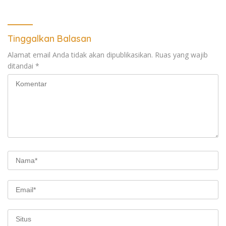
Regional Sumut Cuek, KPPG
Medan: Optimalkan Tim
Pemantau dan Pengawas
MBG
Tinggalkan Balasan
Alamat email Anda tidak akan dipublikasikan.
Ruas yang wajib
ditandai
*