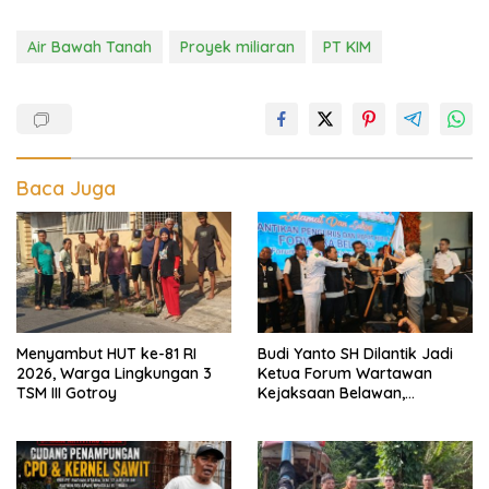
Air Bawah Tanah
Proyek miliaran
PT KIM
Baca Juga
Menyambut HUT ke-81 RI
Budi Yanto SH Dilantik Jadi
2026, Warga Lingkungan 3
Ketua Forum Wartawan
TSM III Gotroy
Kejaksaan Belawan,
Forwaka Sumut : Tingkatkan
Profesionalisme,
Pendampingan Hukum dan
Ekomoni Semua Anggota