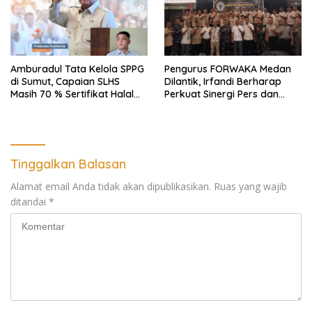
Amburadul Tata Kelola SPPG
Pengurus FORWAKA Medan
di Sumut, Capaian SLHS
Dilantik, Irfandi Berharap
Masih 70 % Sertifikat Halal
Perkuat Sinergi Pers dan
30 %, Minim Naker Lokal, Ka
Aparat Penegak Hukum
Regional Sumut Cuek, KPPG
Medan: Optimalkan Tim
Pemantau dan Pengawas
MBG
Tinggalkan Balasan
Alamat email Anda tidak akan dipublikasikan.
Ruas yang wajib
ditandai
*