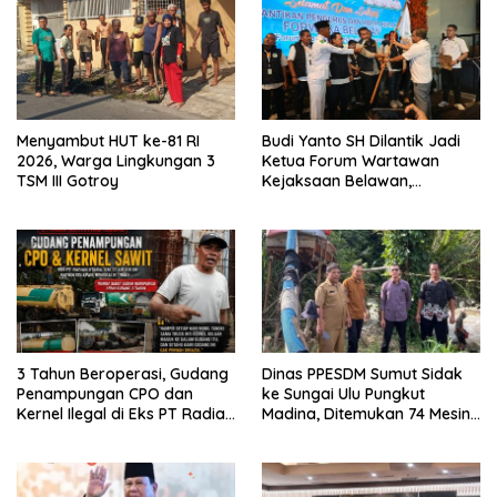
Menyambut HUT ke-81 RI
Budi Yanto SH Dilantik Jadi
2026, Warga Lingkungan 3
Ketua Forum Wartawan
TSM III Gotroy
Kejaksaan Belawan,
Forwaka Sumut : Tingkatkan
Profesionalisme,
Pendampingan Hukum dan
Ekomoni Semua Anggota
3 Tahun Beroperasi, Gudang
Dinas PPESDM Sumut Sidak
Penampungan CPO dan
ke Sungai Ulu Pungkut
Kernel Ilegal di Eks PT Radian
Madina, Ditemukan 74 Mesin
Utama Km 12 Kulim Kebal
Dompeng Digunakan Pelaku
Hukum
PETI, Lingkungan Hidup
Rusak