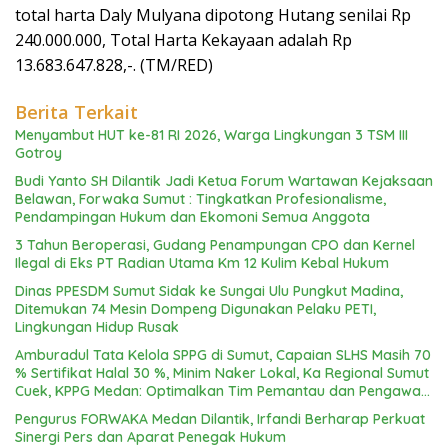
total harta Daly Mulyana dipotong Hutang senilai Rp
240.000.000, Total Harta Kekayaan adalah Rp
13.683.647.828,-. (TM/RED)
Berita Terkait
Menyambut HUT ke-81 RI 2026, Warga Lingkungan 3 TSM III
Gotroy
Budi Yanto SH Dilantik Jadi Ketua Forum Wartawan Kejaksaan
Belawan, Forwaka Sumut : Tingkatkan Profesionalisme,
Pendampingan Hukum dan Ekomoni Semua Anggota
3 Tahun Beroperasi, Gudang Penampungan CPO dan Kernel
Ilegal di Eks PT Radian Utama Km 12 Kulim Kebal Hukum
Dinas PPESDM Sumut Sidak ke Sungai Ulu Pungkut Madina,
Ditemukan 74 Mesin Dompeng Digunakan Pelaku PETI,
Lingkungan Hidup Rusak
Amburadul Tata Kelola SPPG di Sumut, Capaian SLHS Masih 70
% Sertifikat Halal 30 %, Minim Naker Lokal, Ka Regional Sumut
Cuek, KPPG Medan: Optimalkan Tim Pemantau dan Pengawas
MBG
Pengurus FORWAKA Medan Dilantik, Irfandi Berharap Perkuat
Sinergi Pers dan Aparat Penegak Hukum