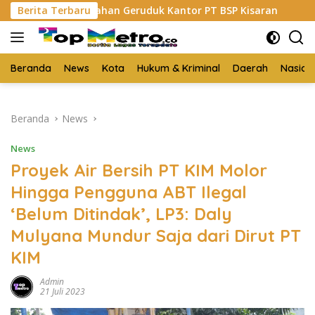
Langsung
I Asahan Geruduk Kantor PT BSP Kisaran
Berita Terbaru
Budi Yanto S
ke
konten
Beranda
News
Kota
Hukum & Kriminal
Daerah
Nasion
Beranda
News
News
Proyek Air Bersih PT KIM Molor
Hingga Pengguna ABT Ilegal
‘Belum Ditindak’, LP3: Daly
Mulyana Mundur Saja dari Dirut PT
KIM
Admin
21 Juli 2023