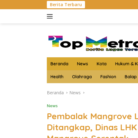
Langsung
Berita Terbaru
Kejari Asahan Musna
ke
konten
Beranda
News
Kota
Hukum & Kr
Health
Olahraga
Fashion
Balap
Beranda
News
News
Pembalak Mangrove L
Ditangkap, Dinas LH