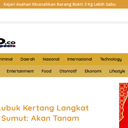
hkan Barang Bukti 3 Kg Lebih Sabu
HKTI Asahan Gerudu
iminal
Daerah
Nasional
Internasional
Technology
Entertainment
Food
Otomotif
Ekonomi
Lifestyle
ubuk Kertang Langkat
K Sumut: Akan Tanam