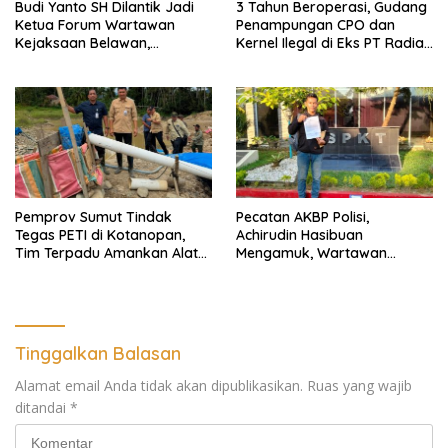
Budi Yanto SH Dilantik Jadi
3 Tahun Beroperasi, Gudang
Ketua Forum Wartawan
Penampungan CPO dan
Kejaksaan Belawan,
Kernel Ilegal di Eks PT Radian
Forwaka Sumut : Tingkatkan
Utama Km 12 Kulim Kebal
Profesionalisme,
Hukum
Pendampingan Hukum dan
Ekomoni Semua Anggota
Pemprov Sumut Tindak
Pecatan AKBP Polisi,
Tegas PETI di Kotanopan,
Achirudin Hasibuan
Tim Terpadu Amankan Alat
Mengamuk, Wartawan
Berat dan Barang Bukti
Dipiting dan Dada Dipukul,
Dilaporkan ke Polda Sumut
Tinggalkan Balasan
Alamat email Anda tidak akan dipublikasikan.
Ruas yang wajib
ditandai
*