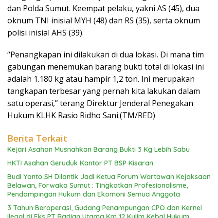
dan Polda Sumut. Keempat pelaku, yakni AS (45), dua
oknum TNI inisial MYH (48) dan RS (35), serta oknum
polisi inisial AHS (39).
“Penangkapan ini dilakukan di dua lokasi. Di mana tim
gabungan menemukan barang bukti total di lokasi ini
adalah 1.180 kg atau hampir 1,2 ton. Ini merupakan
tangkapan terbesar yang pernah kita lakukan dalam
satu operasi,” terang Direktur Jenderal Penegakan
Hukum KLHK Rasio Ridho Sani.(TM/RED)
Berita Terkait
Kejari Asahan Musnahkan Barang Bukti 3 Kg Lebih Sabu
HKTI Asahan Geruduk Kantor PT BSP Kisaran
Budi Yanto SH Dilantik Jadi Ketua Forum Wartawan Kejaksaan
Belawan, Forwaka Sumut : Tingkatkan Profesionalisme,
Pendampingan Hukum dan Ekomoni Semua Anggota
3 Tahun Beroperasi, Gudang Penampungan CPO dan Kernel
Ilegal di Eks PT Radian Utama Km 12 Kulim Kebal Hukum