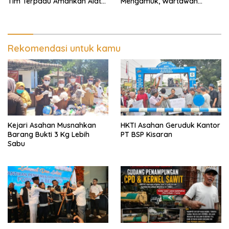
Tim Terpadu Amankan Alat
Mengamuk, Wartawan
Berat dan Barang Bukti
Dipiting dan Dada Dipukul,
Dilaporkan ke Polda Sumut
Rekomendasi untuk kamu
Kejari Asahan Musnahkan
HKTI Asahan Geruduk Kantor
Barang Bukti 3 Kg Lebih
PT BSP Kisaran
Sabu