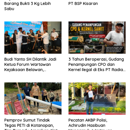
Barang Bukti 3 Kg Lebih
PT BSP Kisaran
Sabu
Budi Yanto SH Dilantik Jadi
3 Tahun Beroperasi, Gudang
Ketua Forum Wartawan
Penampungan CPO dan
Kejaksaan Belawan,
Kernel Ilegal di Eks PT Radian
Forwaka Sumut : Tingkatkan
Utama Km 12 Kulim Kebal
Profesionalisme,
Hukum
Pendampingan Hukum dan
Ekomoni Semua Anggota
Pemprov Sumut Tindak
Pecatan AKBP Polisi,
Tegas PETI di Kotanopan,
Achirudin Hasibuan