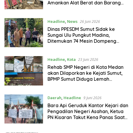
Amankan Alat Berat dan Barang
Bukti
Headline
,
News
26 Juni 2026
Dinas PPESDM Sumut Sidak ke
Sungai Ulu Pungkut Madina,
Ditemukan 74 Mesin Dompeng
Digunakan Pelaku PETI, Lingkungan
Hidup Rusak
Headline
,
Kota
23 Juni 2026
Rehab SMP Negeri di Kota Medan
akan Dilaporkan ke Kejati Sumut,
BPMP Sumut Diduga Lemah
Pengawasan
Daerah
,
Headline
9 Juni 2026
Bara Api Geruduk Kantor Kejari dan
Pengadilan Negeri Asahan, Ketua
PN Kisaran Takut Kena Panas Saat
Terima Demonstran