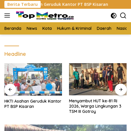
Langsung
TI Asahan Geruduk Kantor PT BSP Kisaran
Berita Terbaru
Budi Yanto 
ke
konten
Beranda
News
Kota
Hukum & Kriminal
Daerah
Nasion
Headline
Menyambut HUT ke-81 RI
HKTI Asahan Geruduk Kantor
2026, Warga Lingkungan 3
PT BSP Kisaran
TSM III Gotroy