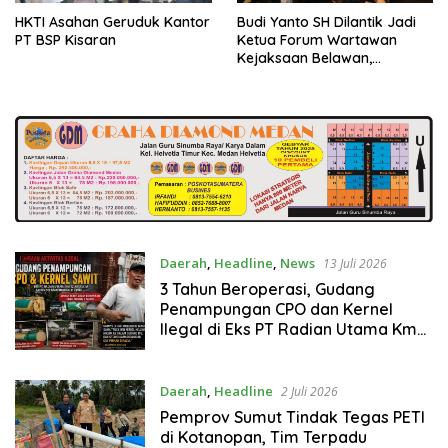
HKTI Asahan Geruduk Kantor
Budi Yanto SH Dilantik Jadi
PT BSP Kisaran
Ketua Forum Wartawan
Kejaksaan Belawan,
Forwaka Sumut : Tingkatkan
Profesionalisme,
Pendampingan Hukum dan
Ekomoni Semua Anggota
Daerah
,
Headline
,
News
13 Juli 2026
3 Tahun Beroperasi, Gudang
Penampungan CPO dan Kernel
Ilegal di Eks PT Radian Utama Km
12 Kulim Kebal Hukum
Daerah
,
Headline
2 Juli 2026
Pemprov Sumut Tindak Tegas PETI
di Kotanopan, Tim Terpadu