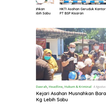
Menyambu
an Musnahkan
HKTI Asahan Geruduk Kantor
Warga Li
i 3 Kg Lebih Sabu
PT BSP Kisaran
Gotroy
Daerah
,
Headline
,
Hukum & Kriminal
4 Agustus
Kejari Asahan Musnahkan Bara
Kg Lebih Sabu