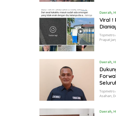
Daerah
,
H
Viral 
Diania
Topmetro.c
Prapat Ja
Daerah
,
H
Dukun
Forwak
Seluru
Topmetro.
Asahan, D
Daerah
,
H