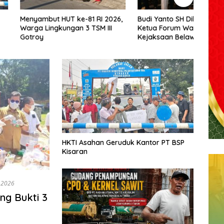
t HUT ke-81 RI 2026,
Budi Yanto SH Dilantik Jadi
Muha
ngkungan 3 TSM III
Ketua Forum Wartawan
Tarig
Kejaksaan Belawan, Forwaka
Olah
Sumut : Tingkatkan
Bang
Profesionalisme,
Pendampingan Hukum dan
Ekomoni Semua Anggota
HKTI Asahan Geruduk Kantor PT BSP
Kisaran
 2026
ng Bukti 3