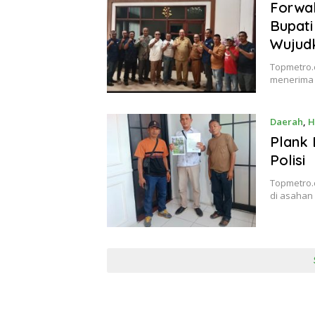
Forwa
Bupati
Wujudk
Topmetro.c
menerima 
Daerah
,
H
Plank 
Polisi
Topmetro.
di asahan