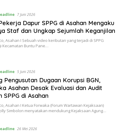
eadline
7 Juni 2026
! Pekerja Dapur SPPG di Asahan Mengaku
ya Staf dan Ungkap Sejumlah Keganjilan
o, Asahan I Sebuah video keributan yang terjadi di SPPG
nji Kecamatan Buntu Pane…
eadline
5 Juni 2026
g Pengusutan Dugaan Korupsi BGN,
a Asahan Desak Evaluasi dan Audit
h SPPG di Asahan
co, Asahan I Ketua Forwaka (Forum Wartawan Kejaksaan)
olly Simbolon menyatakan mendukung Kejaksaan Agung…
eadline
26 Mei 2026