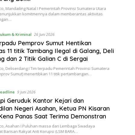
o, Mandailing Natal I Pemerintah Provinsi Sumatera Utara
enunjukkan komitmennya dalam memberantas aktivitas
ngan…
ukum & Kriminal
26 Juni 2026
erpadu Pemprov Sumut Hentikan
as 11 titik Tambang Ilegal di Galang, Deli
g dan 2 Titik Galian C di Sergai
o, Deliserdang I Tim terpadu Pemerintah Provinsi Sumatera
mprov Sumut) menertibkan 11 titik pertambangan…
eadline
9 Juni 2026
pi Geruduk Kantor Kejari dan
ilan Negeri Asahan, Ketua PN Kisaran
Kena Panas Saat Terima Demonstran
co, Asahan I Puluhan massa dari Lembaga Swadaya
t Barisan Rakyat Anti Korupsi (LSM BARA…