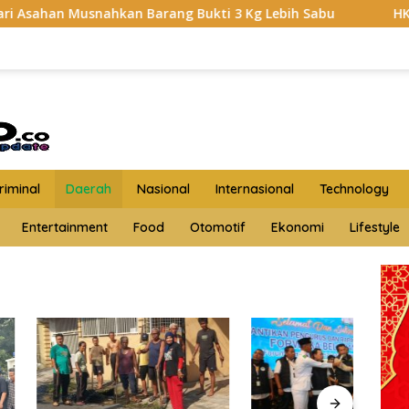
kan Barang Bukti 3 Kg Lebih Sabu
HKTI Asahan Geruduk
iminal
Daerah
Nasional
Internasional
Technology
Entertainment
Food
Otomotif
Ekonomi
Lifestyle