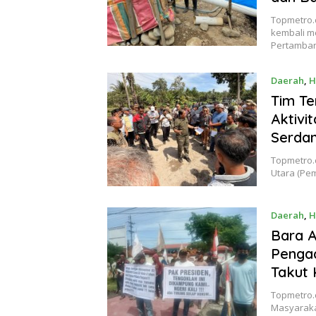
Topmetro.c
kembali m
Pertamba
Daerah
,
H
Tim T
Aktivit
Serdan
Topmetro.c
Utara (Pe
Daerah
,
H
Bara A
Pengad
Takut 
Topmetro.
Masyaraka