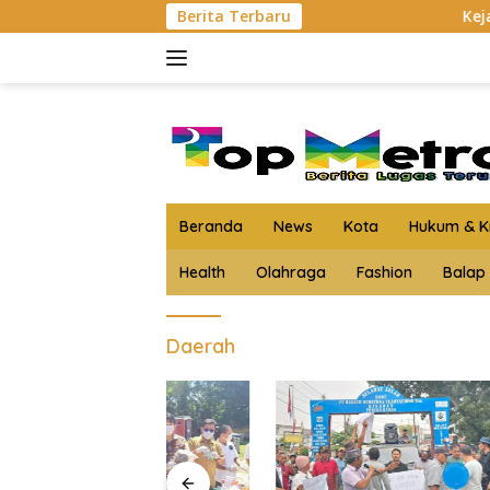
Langsung
Berita Terbaru
Kejari Asahan Musnah
ke
konten
Beranda
News
Kota
Hukum & Kr
Health
Olahraga
Fashion
Balap
Daerah