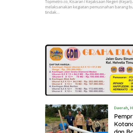
Topmetro.co, Kisaran I Kejaksaan Negeri (Kejari
melaksanakan kegiatan pemusnahan barang buk
tindak…
Daerah
,
H
Pempro
Kotano
dan Ba