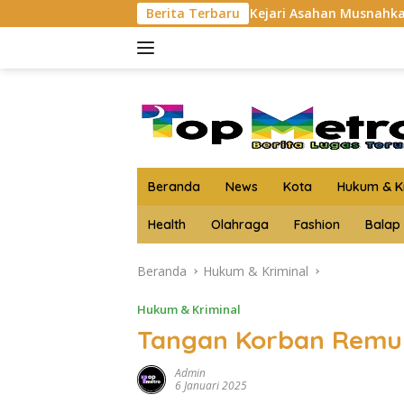
Langsung
Kejari Asahan Musnahkan Barang Bukti 3 Kg
Berita Terbaru
ke
konten
Beranda
News
Kota
Hukum & Kr
Health
Olahraga
Fashion
Balap
Beranda
Hukum & Kriminal
Hukum & Kriminal
Tangan Korban Remuk,
Admin
6 Januari 2025