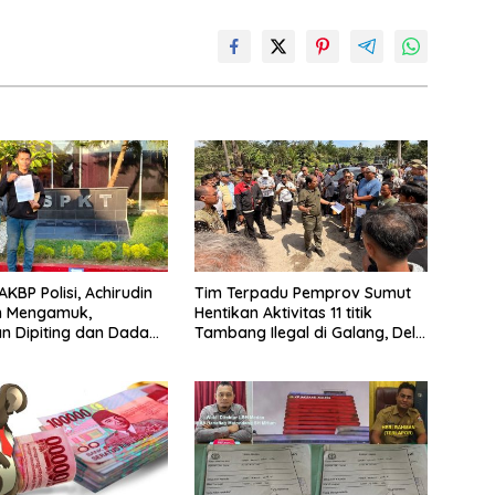
KBP Polisi, Achirudin
Tim Terpadu Pemprov Sumut
n Mengamuk,
Hentikan Aktivitas 11 titik
 Dipiting dan Dada
Tambang Ilegal di Galang, Deli
 Dilaporkan ke Polda
Serdang dan 2 Titik Galian C di
Sergai