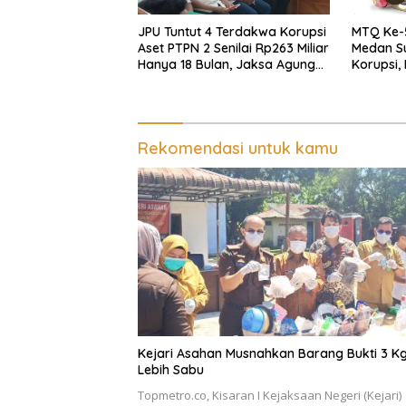
JPU Tuntut 4 Terdakwa Korupsi
MTQ Ke-
Aset PTPN 2 Senilai Rp263 Miliar
Medan Su
Hanya 18 Bulan, Jaksa Agung
Korupsi,
dan Komisi III DPR RI Diminta
Periksa
Turun Tangan
Rekomendasi untuk kamu
Kejari Asahan Musnahkan Barang Bukti 3 K
Lebih Sabu
Topmetro.co, Kisaran I Kejaksaan Negeri (Kejari)