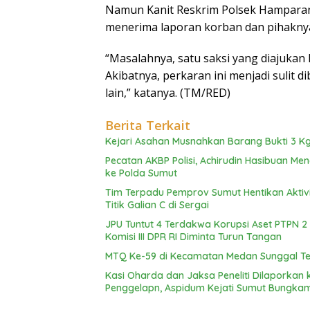
Namun Kanit Reskrim Polsek Hamparan
menerima laporan korban dan pihaknya
“Masalahnya, satu saksi yang diajukan
Akibatnya, perkaran ini menjadi sulit 
lain,” katanya. (TM/RED)
Berita Terkait
Kejari Asahan Musnahkan Barang Bukti 3 Kg
Pecatan AKBP Polisi, Achirudin Hasibuan M
ke Polda Sumut
Tim Terpadu Pemprov Sumut Hentikan Aktivita
Titik Galian C di Sergai
JPU Tuntut 4 Terdakwa Korupsi Aset PTPN 2 
Komisi III DPR RI Diminta Turun Tangan
MTQ Ke-59 di Kecamatan Medan Sunggal Ter
Kasi Oharda dan Jaksa Peneliti Dilaporka
Penggelapn, Aspidum Kejati Sumut Bungka