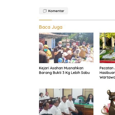
Komentar
Baca Juga
Kejari Asahan Musnahkan
Pecatan A
Barang Bukti 3 Kg Lebih Sabu
Hasibua
Wartawan
Dipukul,
Sumut