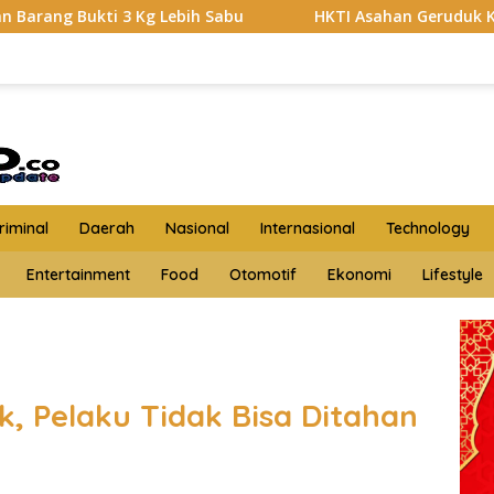
 Lebih Sabu
HKTI Asahan Geruduk Kantor PT BSP Kisar
iminal
Daerah
Nasional
Internasional
Technology
Entertainment
Food
Otomotif
Ekonomi
Lifestyle
 Pelaku Tidak Bisa Ditahan