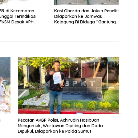
59 di Kecamatan
Kasi Oharda dan Jaksa Peneliti
nggal Terindikasi
Dilaporkan ke Jamwas
 FKSM Desak APH
Kejagung RI Diduga “Gantung”
 Camat
Perkara Penggelapn, Aspidum
Kejati Sumut Bungkam
g
Pecatan AKBP Polisi, Achirudin Hasibuan
Mengamuk, Wartawan Dipiting dan Dada
Dipukul, Dilaporkan ke Polda Sumut