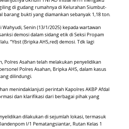
giling di gudang rumahnya di Kelurahan Siumbut-
al barang bukti yang diamankan sebanyak 1,18 ton.
 Wahyudi, Senin (13/1/2025) kepada wartawan
anksi demosi dalam sidang etik di Seksi Propam
lu. “Ybst (Bripka AHS,red) demosi. Tdk lagi
an, Polres Asahan telah melakukan penyelidikan
 personel Polres Asahan, Bripka AHS, dalam kasus
ang dilindungi.
ahan menindaklanjuti perintah Kapolres AKBP Afdal
masi dan klarifikasi dari berbagai pihak yang
elidikan dilakukan di sejumlah lokasi, termasuk
Dandenpom I/1 Pematangsiantar, Rutan Kelas 1