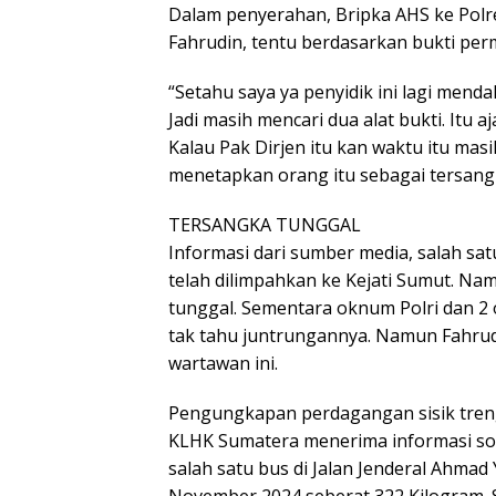
Dalam penyerahan, Bripka AHS ke Polr
Fahrudin, tentu berdasarkan bukti perm
“Setahu saya ya penyidik ini lagi mendal
Jadi masih mencari dua alat bukti. Itu a
Kalau Pak Dirjen itu kan waktu itu mas
menetapkan orang itu sebagai tersangka
TERSANGKA TUNGGAL
Informasi dari sumber media, salah sat
telah dilimpahkan ke Kejati Sumut. N
tunggal. Sementara oknum Polri dan 2 
tak tahu juntrungannya. Namun Fahrud
wartawan ini.
Pengungkapan perdagangan sisik treng
KLHK Sumatera menerima informasi soal
salah satu bus di Jalan Jenderal Ahmad
November 2024 seberat 322 Kilogram.