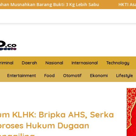
ng Bukti 3 Kg Lebih Sabu
HKTI Asahan Geruduk Kantor 
iminal
Daerah
Nasional
Internasional
Technology
Entertainment
Food
Otomotif
Ekonomi
Lifestyle
kum KLHK: Bripka AHS, Serka
proses Hukum Dugaan