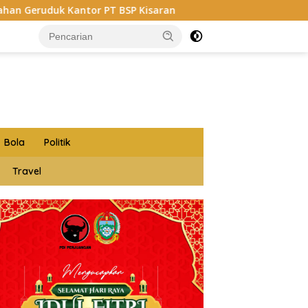
PT BSP Kisaran
Budi Yanto SH Dilantik Jadi Ketua Fo
Bola
Politik
Travel