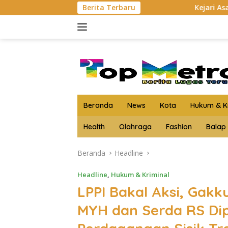
Langsung
Berita Terbaru
Kejari Asahan Musnahkan Bara
ke
konten
Beranda
News
Kota
Hukum & Kr
Health
Olahraga
Fashion
Balap
Beranda
Headline
Headline
,
Hukum & Kriminal
LPPI Bakal Aksi, Gak
MYH dan Serda RS Di