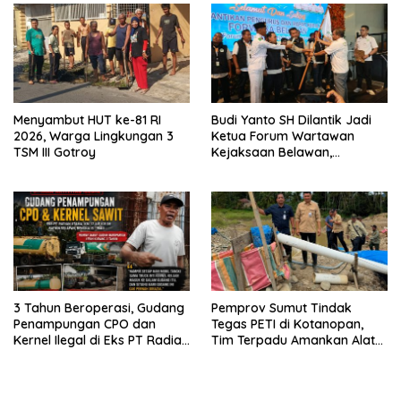
Menyambut HUT ke-81 RI
Budi Yanto SH Dilantik Jadi
2026, Warga Lingkungan 3
Ketua Forum Wartawan
TSM III Gotroy
Kejaksaan Belawan,
Forwaka Sumut : Tingkatkan
Profesionalisme,
Pendampingan Hukum dan
Ekomoni Semua Anggota
3 Tahun Beroperasi, Gudang
Pemprov Sumut Tindak
Penampungan CPO dan
Tegas PETI di Kotanopan,
Kernel Ilegal di Eks PT Radian
Tim Terpadu Amankan Alat
Utama Km 12 Kulim Kebal
Berat dan Barang Bukti
Hukum