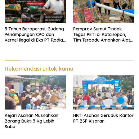
3 Tahun Beroperasi, Gudang
Pemprov Sumut Tindak
Penampungan CPO dan
Tegas PETI di Kotanopan,
Kernel Ilegal di Eks PT Radian
Tim Terpadu Amankan Alat
Utama Km 12 Kulim Kebal
Berat dan Barang Bukti
Hukum
Rekomendasi untuk kamu
Kejari Asahan Musnahkan
HKTI Asahan Geruduk Kantor
Barang Bukti 3 Kg Lebih
PT BSP Kisaran
Sabu