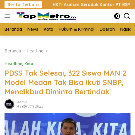
Langsung
Berita Terbaru
HKTI Asahan Geruduk Kantor PT BSP Kisaran
B
ke
konten
Beranda
News
Kota
Hukum & Kriminal
Daerah
Nasion
Beranda
Headline
Headline
,
Kota
PDSS Tak Selesai, 322 Siswa MAN 2
Model Medan Tak Bisa Ikuti SNBP,
Mendikbud Diminta Bertindak
Admin
4 Februari 2025