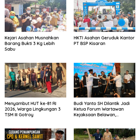
Kejari Asahan Musnahkan
HKTI Asahan Geruduk Kantor
Barang Bukti 3 Kg Lebih
PT BSP Kisaran
Sabu
Menyambut HUT ke-81 RI
Budi Yanto SH Dilantik Jadi
2026, Warga Lingkungan 3
Ketua Forum Wartawan
TSM III Gotroy
Kejaksaan Belawan,
Forwaka Sumut : Tingkatkan
Profesionalisme,
Pendampingan Hukum dan
Ekomoni Semua Anggota