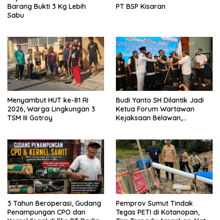
Barang Bukti 3 Kg Lebih
PT BSP Kisaran
Sabu
Menyambut HUT ke-81 RI
Budi Yanto SH Dilantik Jadi
2026, Warga Lingkungan 3
Ketua Forum Wartawan
TSM III Gotroy
Kejaksaan Belawan,
Forwaka Sumut : Tingkatkan
Profesionalisme,
Pendampingan Hukum dan
Ekomoni Semua Anggota
3 Tahun Beroperasi, Gudang
Pemprov Sumut Tindak
Penampungan CPO dan
Tegas PETI di Kotanopan,