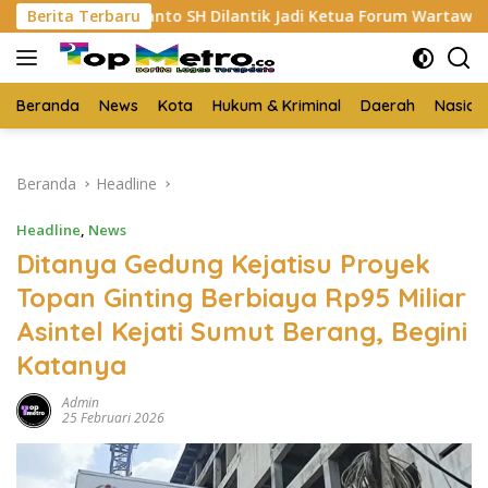
Langsung
Yanto SH Dilantik Jadi Ketua Forum Wartawan Kejaksaan Bela
Berita Terbaru
ke
konten
Beranda
News
Kota
Hukum & Kriminal
Daerah
Nasion
Beranda
Headline
Headline
,
News
Ditanya Gedung Kejatisu Proyek
Topan Ginting Berbiaya Rp95 Miliar
Asintel Kejati Sumut Berang, Begini
Katanya
Admin
25 Februari 2026