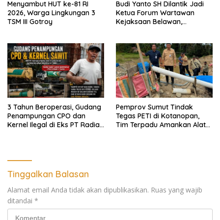
Menyambut HUT ke-81 RI
Budi Yanto SH Dilantik Jadi
2026, Warga Lingkungan 3
Ketua Forum Wartawan
TSM III Gotroy
Kejaksaan Belawan,
Forwaka Sumut : Tingkatkan
Profesionalisme,
Pendampingan Hukum dan
Ekomoni Semua Anggota
3 Tahun Beroperasi, Gudang
Pemprov Sumut Tindak
Penampungan CPO dan
Tegas PETI di Kotanopan,
Kernel Ilegal di Eks PT Radian
Tim Terpadu Amankan Alat
Utama Km 12 Kulim Kebal
Berat dan Barang Bukti
Hukum
Tinggalkan Balasan
Alamat email Anda tidak akan dipublikasikan.
Ruas yang wajib
ditandai
*