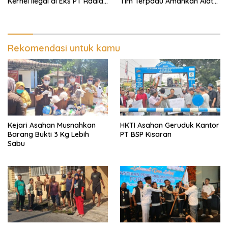
Kernel Ilegal di Eks PT Radian
Tim Terpadu Amankan Alat
Utama Km 12 Kulim Kebal
Berat dan Barang Bukti
Hukum
Rekomendasi untuk kamu
Kejari Asahan Musnahkan
HKTI Asahan Geruduk Kantor
Barang Bukti 3 Kg Lebih
PT BSP Kisaran
Sabu