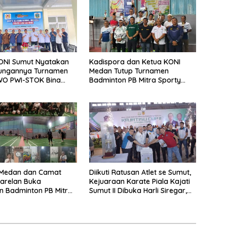
ONI Sumut Nyatakan
Kadispora dan Ketua KONI
kungannya Turnamen
Medan Tutup Turnamen
WO PWI-STOK Bina
Badminton PB Mitra Sporty
la Ketua PWI Sumut H
Medan, Tengku Chairuniza:
 Putra Sinik
Dukung Olahraga Guna Cegah
Narkoba dan Judi Online
 Medan dan Camat
Diikuti Ratusan Atlet se Sumut,
arelan Buka
Kejuaraan Karate Piala Kajati
 Badminton PB Mitra
Sumut II Dibuka Harli Siregar,
 Kompak dan Sehat
Pejabat Pemprov Sumut
Kemenangan
‘Kompak’ Tak Hadir