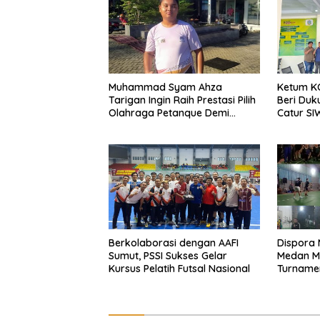
Muhammad Syam Ahza
Ketum K
Tarigan Ingin Raih Prestasi Pilih
Beri Du
Olahraga Petanque Demi
Catur SI
Banggakan Orang Tua
Guna Pia
Farianda
Berkolaborasi dengan AAFI
Dispora
Sumut, PSSI Sukses Gelar
Medan M
Kursus Pelatih Futsal Nasional
Turnamen
Sporty :
Diatas 