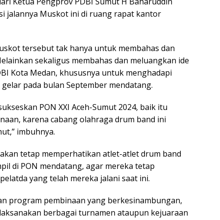
dari Ketua Pengprov PDBI Sumut H Baharuddin
si jalannya Muskot ini di ruang rapat kantor
Muskot tersebut tak hanya untuk membahas dan
Melainkan sekaligus membahas dan meluangkan ide
BI Kota Medan, khususnya untuk menghadapi
 gelar pada bulan September mendatang.
sukseskan PON XXI Aceh-Sumut 2024, baik itu
anaan, karena cabang olahraga drum band ini
ut,” imbuhnya.
 akan tetap memperhatikan atlet-atlet drum band
mpil di PON mendatang, agar mereka tetap
elatda yang telah mereka jalani saat ini.
kan program pembinaan yang berkesinambungan,
laksanakan berbagai turnamen ataupun kejuaraan