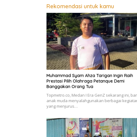
Rekomendasi untuk kamu
Muhammad Syam Ahza Tarigan Ingin Raih
Prestasi Pilih Olahraga Petanque Demi
Banggakan Orang Tua
Topmetro.co, Medan I Era GenZ sekarang ini, ba
anak muda menyalahgunakan berbagai kegiata
yang menjurus…