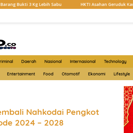
Sabu
HKTI Asahan Geruduk Kantor PT BSP Kisaran
iminal
Daerah
Nasional
Internasional
Technology
Entertainment
Food
Otomotif
Ekonomi
Lifestyle
Kembali Nahkodai Pengkot
ode 2024 – 2028