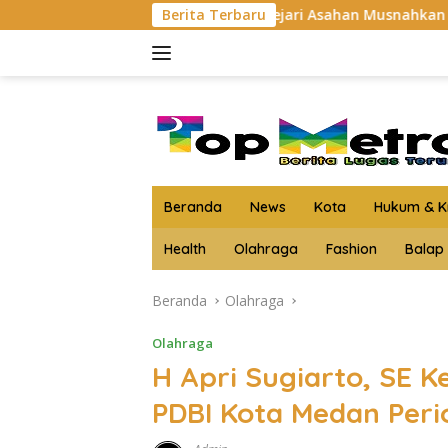
Langsung
Kejari Asahan Musnahkan Barang Bukti 3 Kg Lebih 
Berita Terbaru
ke
konten
Beranda
News
Kota
Hukum & Kr
Health
Olahraga
Fashion
Balap
Beranda
Olahraga
Olahraga
H Apri Sugiarto, SE 
PDBI Kota Medan Peri