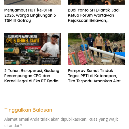
Menyambut HUT ke-81 RI
Budi Yanto SH Dilantik Jadi
2026, Warga Lingkungan 3
Ketua Forum Wartawan
TSM III Gotroy
Kejaksaan Belawan,
Forwaka Sumut : Tingkatkan
Profesionalisme,
Pendampingan Hukum dan
Ekomoni Semua Anggota
3 Tahun Beroperasi, Gudang
Pemprov Sumut Tindak
Penampungan CPO dan
Tegas PETI di Kotanopan,
Kernel Ilegal di Eks PT Radian
Tim Terpadu Amankan Alat
Utama Km 12 Kulim Kebal
Berat dan Barang Bukti
Hukum
Tinggalkan Balasan
Alamat email Anda tidak akan dipublikasikan.
Ruas yang wajib
ditandai
*