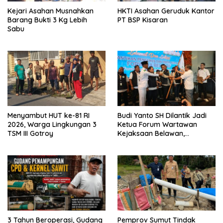
Kejari Asahan Musnahkan
HKTI Asahan Geruduk Kantor
Barang Bukti 3 Kg Lebih
PT BSP Kisaran
Sabu
Menyambut HUT ke-81 RI
Budi Yanto SH Dilantik Jadi
2026, Warga Lingkungan 3
Ketua Forum Wartawan
TSM III Gotroy
Kejaksaan Belawan,
Forwaka Sumut : Tingkatkan
Profesionalisme,
Pendampingan Hukum dan
Ekomoni Semua Anggota
3 Tahun Beroperasi, Gudang
Pemprov Sumut Tindak