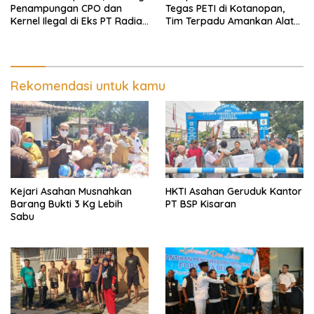
Penampungan CPO dan
Tegas PETI di Kotanopan,
Kernel Ilegal di Eks PT Radian
Tim Terpadu Amankan Alat
Utama Km 12 Kulim Kebal
Berat dan Barang Bukti
Hukum
Rekomendasi untuk kamu
Kejari Asahan Musnahkan
HKTI Asahan Geruduk Kantor
Barang Bukti 3 Kg Lebih
PT BSP Kisaran
Sabu