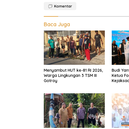
Komentar
Baca Juga
Menyambut HUT ke-81 RI 2026,
Budi Yant
Warga Lingkungan 3 TSM III
Ketua F
Gotroy
Kejaksa
Sumut : 
Profesio
Pendamp
Ekomoni