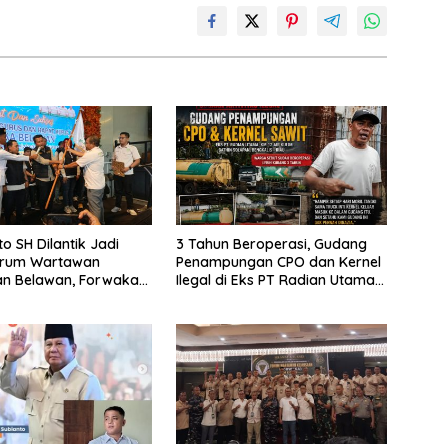
o SH Dilantik Jadi
3 Tahun Beroperasi, Gudang
orum Wartawan
Penampungan CPO dan Kernel
an Belawan, Forwaka
Ilegal di Eks PT Radian Utama
Tingkatkan
Km 12 Kulim Kebal Hukum
nalisme,
ingan Hukum dan
 Semua Anggota