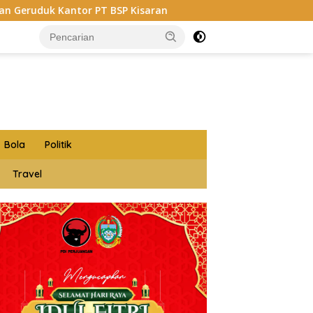
 Kisaran
Budi Yanto SH Dilantik Jadi Ketua Forum W
Bola
Politik
Travel