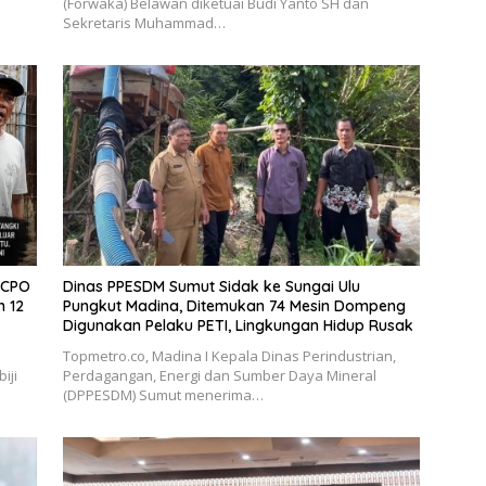
(Forwaka) Belawan diketuai Budi Yanto SH dan
Sekretaris Muhammad…
 CPO
Dinas PPESDM Sumut Sidak ke Sungai Ulu
m 12
Pungkut Madina, Ditemukan 74 Mesin Dompeng
Digunakan Pelaku PETI, Lingkungan Hidup Rusak
Topmetro.co, Madina I Kepala Dinas Perindustrian,
iji
Perdagangan, Energi dan Sumber Daya Mineral
(DPPESDM) Sumut menerima…