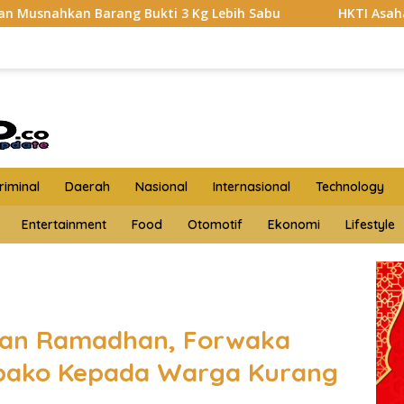
ti 3 Kg Lebih Sabu
HKTI Asahan Geruduk Kantor PT BSP
iminal
Daerah
Nasional
Internasional
Technology
Entertainment
Food
Otomotif
Ekonomi
Lifestyle
ulan Ramadhan, Forwaka
bako Kepada Warga Kurang