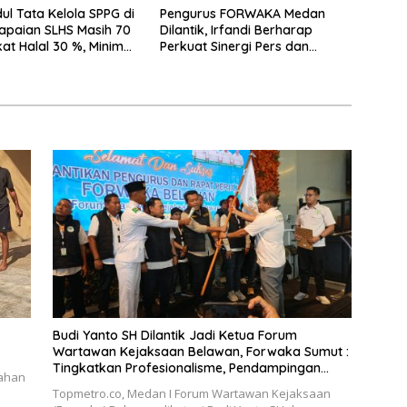
l Tata Kelola SPPG di
Pengurus FORWAKA Medan
apaian SLHS Masih 70
Dilantik, Irfandi Berharap
kat Halal 30 %, Minim
Perkuat Sinergi Pers dan
kal, Ka Regional
Aparat Penegak Hukum
ek, KPPG Medan:
kan Tim Pemantau dan
as MBG
Budi Yanto SH Dilantik Jadi Ketua Forum
Wartawan Kejaksaan Belawan, Forwaka Sumut :
Tingkatkan Profesionalisme, Pendampingan
rahan
Hukum dan Ekomoni Semua Anggota
Topmetro.co, Medan I Forum Wartawan Kejaksaan