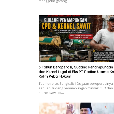
menggelar gotong…
3 Tahun Beroperasi, Gudang Penampungan
dan Kernel Ilegal di Eks PT Radian Utama K
Kulim Kebal Hukum
Topmetro.co, Bengkalis I Dugaan beroperasinya
sebuah gudang penampungan minyak CPO dan b
kernel sawit di…