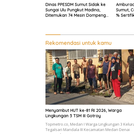
Dinas PPESDM Sumut Sidak ke
Amburadu
Sungai Ulu Pungkut Madina,
Sumut, C
Ditemukan 74 Mesin Dompeng
% Sertifi
Digunakan Pelaku PETI,
Naker Lo
Lingkungan Hidup Rusak
Sumut Cu
Optimal
Pengaw
Rekomendasi untuk kamu
Menyambut HUT ke-81 RI 2026, Warga
Lingkungan 3 TSM III Gotroy
Topmetro.co, Medan I Warga Lingkungan 3 Kelu
Tegalsari Mandala III Kecamatan Medan Denai