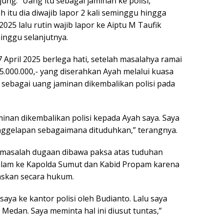
ung. “Uang itu sebagai jaminan ke polisi,”
itu dia diwajib lapor 2 kali seminggu hingga
025 lalu rutin wajib lapor ke Aiptu M Taufik
minggu selanjutnya.
April 2025 berlega hati, setelah masalahya ramai
5.000.000,- yang diserahkan Ayah melalui kuasa
sebagai uang jaminan dikembalikan polisi pada
aminan dikembalikan polisi kepada Ayah saya. Saya
ggelapan sebagaimana dituduhkan,” terangnya.
masalah dugaan dibawa paksa atas tuduhan
alam ke Kapolda Sumut dan Kabid Propam karena
askan secara hukum.
aya ke kantor polisi oleh Budianto. Lalu saya
s Medan. Saya meminta hal ini diusut tuntas,”