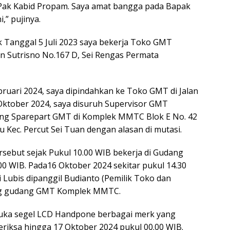
 Pak Kabid Propam. Saya amat bangga pada Bapak
,” pujinya.
ak Tanggal 5 Juli 2023 saya bekerja Toko GMT
n Sutrisno No.167 D, Sei Rengas Permata
ruari 2024, saya dipindahkan ke Toko GMT di Jalan
ktober 2024, saya disuruh Supervisor GMT
ang Sparepart GMT di Komplek MMTC Blok E No. 42
 Kec. Percut Sei Tuan dengan alasan di mutasi.
rsebut sejak Pukul 10.00 WIB bekerja di Gudang
 WIB. Pada16 Oktober 2024 sekitar pukul 14.30
 Lubis dipanggil Budianto (Pemilik Toko dan
ng gudang GMT Komplek MMTC.
buka segel LCD Handpone berbagai merk yang
riksa hingga 17 Oktober 2024 pukul 00.00 WIB.