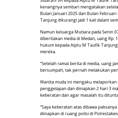
Sibarani SH kepada Aiptu M Taufik Tanj
kenangnya sembari mengatakan setelah 
Bulan Januari 2025 dan Bulan Februari 2
Tanjung dikurangi jadi 1 kali dalam se
Namun keluarga Mutiara pada Senin 07 
diberitakan media di Medan, uang Rp. 1
hukum kepada Aiptu M Taufik Tanjung 
mereka.
“Setelah ramai berita di media, uang j
bersumpah, tak pernah melakukan pen
Wanita muda ini mengaku melaporkan 
penggelapan dan diinapkan 2 hari 3 m
keberatan dan agar masalah itu ditunt
“Saya keberatan atas dibawa paksanya s
diinapkan di ruang polisi di Polrestabe