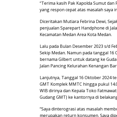
“Terima kasih Pak Kapolda Sumut dan
yang respon cepat atas masalah saya ini
Diceritakan Mutiara Febrina Dewi, Sej
penjualan Sparepart Handphone di Jala
Kecamatan Medan Area Kota Medan.
Lalu pada Bulan Desember 2023 s/d Feb
Sekip Medan. Namun pada tanggal 16 O
bernama Gilbert untuk datang ke Gud
Jalan Pancing Kelurahan Kenangan Baru
Lanjutnya, Tanggal 16 Oktober 2024 te
GMT Komplek MMTC hingga pukul 14.00
WIB dirinya dan Kepala Toko Fatmawati
Gudang GMT) ke kantornya di belaka
“Saya dinterograsi atas masalah mem
merupakan return konsumen. Saya dipe