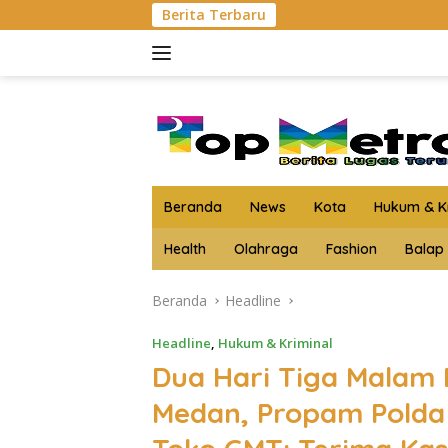
Langsung
Berita Terbaru
Kejari Asahan Musnahk
ke
konten
Beranda
News
Kota
Hukum & Kr
Health
Olahraga
Fashion
Balap
Beranda
Headline
Headline
,
Hukum & Kriminal
Dua Hari Tiga Malam 
Medan, Propam Polda