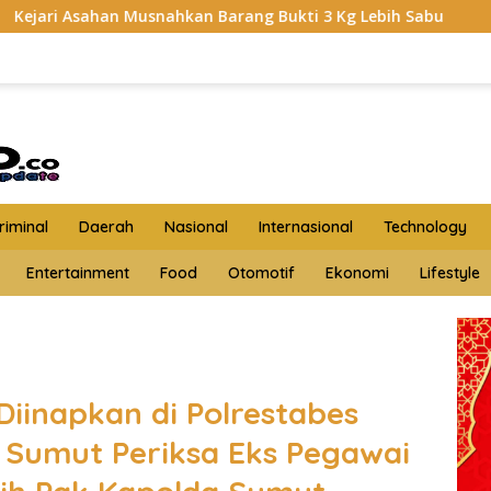
an Barang Bukti 3 Kg Lebih Sabu
HKTI Asahan Geruduk
iminal
Daerah
Nasional
Internasional
Technology
Entertainment
Food
Otomotif
Ekonomi
Lifestyle
Diinapkan di Polrestabes
 Sumut Periksa Eks Pegawai