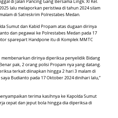
ggal di Jalan Pancing Gang Bersama Lingk. XI Kel.
 2025 lalu melaporkan peristiwa di tahun 2024 silam
3 malam di Satreskrim Polrestabes Medan.
lda Sumut dan Kabid Propam atas dugaan dirinya
anto dan pegawai ke Polrestabes Medan pada 17
ibutor sparepart Handpone itu di Komplek MMTC
i membenarkan dirinya diperiksa penyelidik Bidang
enar pak, 2 orang polisi Propam nya yang datang.
iksa terkait diinapkan hingga 2 hari 3 malam di
saya Budianto pada 17 Oktober 2024 dinihari lalu,”
menyampaikan terima kasihnya ke Kapolda Sumut
a cepat dan jeput bola hingga dia diperiksa di