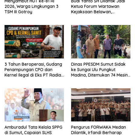
Menyambut HUT ke-81 RI
Budi Yanto SH Dilantik Jadi
2026, Warga Lingkungan 3
Ketua Forum Wartawan
TSM III Gotroy
Kejaksaan Belawan,
Forwaka Sumut : Tingkatkan
Profesionalisme,
Pendampingan Hukum dan
Ekomoni Semua Anggota
3 Tahun Beroperasi, Gudang
Dinas PPESDM Sumut Sidak
Penampungan CPO dan
ke Sungai Ulu Pungkut
Kernel Ilegal di Eks PT Radian
Madina, Ditemukan 74 Mesin
Utama Km 12 Kulim Kebal
Dompeng Digunakan Pelaku
Hukum
PETI, Lingkungan Hidup
Rusak
Amburadul Tata Kelola SPPG
Pengurus FORWAKA Medan
di Sumut, Capaian SLHS
Dilantik, Irfandi Berharap