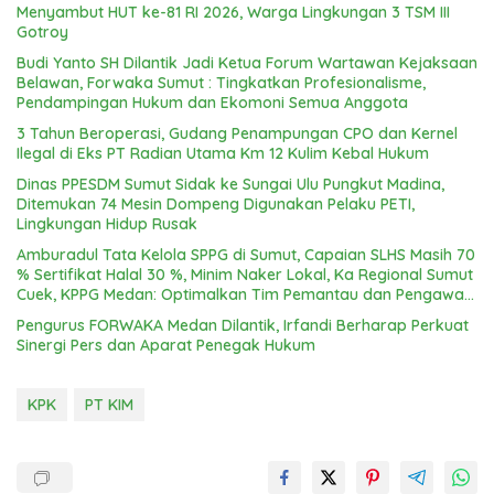
Menyambut HUT ke-81 RI 2026, Warga Lingkungan 3 TSM III
Gotroy
Budi Yanto SH Dilantik Jadi Ketua Forum Wartawan Kejaksaan
Belawan, Forwaka Sumut : Tingkatkan Profesionalisme,
Pendampingan Hukum dan Ekomoni Semua Anggota
3 Tahun Beroperasi, Gudang Penampungan CPO dan Kernel
Ilegal di Eks PT Radian Utama Km 12 Kulim Kebal Hukum
Dinas PPESDM Sumut Sidak ke Sungai Ulu Pungkut Madina,
Ditemukan 74 Mesin Dompeng Digunakan Pelaku PETI,
Lingkungan Hidup Rusak
Amburadul Tata Kelola SPPG di Sumut, Capaian SLHS Masih 70
% Sertifikat Halal 30 %, Minim Naker Lokal, Ka Regional Sumut
Cuek, KPPG Medan: Optimalkan Tim Pemantau dan Pengawas
MBG
Pengurus FORWAKA Medan Dilantik, Irfandi Berharap Perkuat
Sinergi Pers dan Aparat Penegak Hukum
KPK
PT KIM