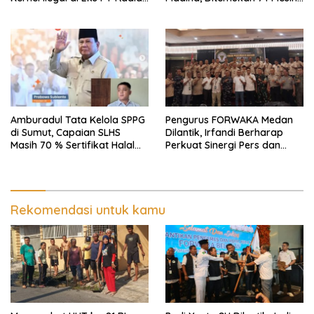
Utama Km 12 Kulim Kebal
Dompeng Digunakan Pelaku
Hukum
PETI, Lingkungan Hidup
Rusak
Amburadul Tata Kelola SPPG
Pengurus FORWAKA Medan
di Sumut, Capaian SLHS
Dilantik, Irfandi Berharap
Masih 70 % Sertifikat Halal
Perkuat Sinergi Pers dan
30 %, Minim Naker Lokal, Ka
Aparat Penegak Hukum
Regional Sumut Cuek, KPPG
Medan: Optimalkan Tim
Pemantau dan Pengawas
MBG
Rekomendasi untuk kamu