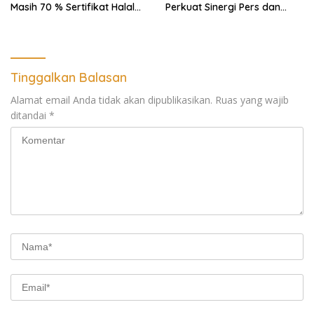
Masih 70 % Sertifikat Halal
Perkuat Sinergi Pers dan
30 %, Minim Naker Lokal, Ka
Aparat Penegak Hukum
Regional Sumut Cuek, KPPG
Medan: Optimalkan Tim
Pemantau dan Pengawas
MBG
Tinggalkan Balasan
Alamat email Anda tidak akan dipublikasikan.
Ruas yang wajib
ditandai
*