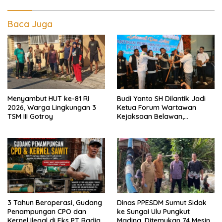
Baca Juga
Menyambut HUT ke-81 RI
Budi Yanto SH Dilantik Jadi
2026, Warga Lingkungan 3
Ketua Forum Wartawan
TSM III Gotroy
Kejaksaan Belawan,
Forwaka Sumut : Tingkatkan
Profesionalisme,
Pendampingan Hukum dan
Ekomoni Semua Anggota
3 Tahun Beroperasi, Gudang
Dinas PPESDM Sumut Sidak
Penampungan CPO dan
ke Sungai Ulu Pungkut
Kernel Ilegal di Eks PT Radian
Madina, Ditemukan 74 Mesin