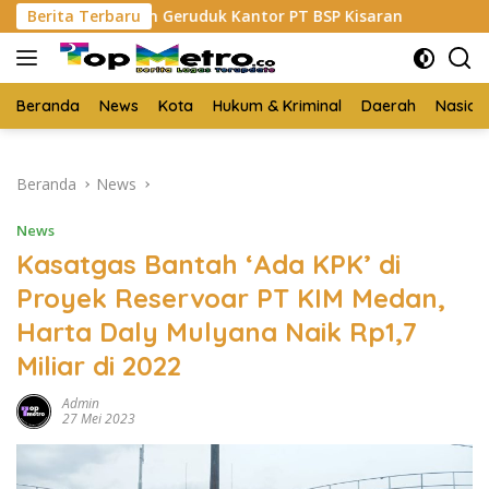
Langsung
eruduk Kantor PT BSP Kisaran
Berita Terbaru
Budi Yanto SH Dilantik
ke
konten
Beranda
News
Kota
Hukum & Kriminal
Daerah
Nasion
Beranda
News
News
Kasatgas Bantah ‘Ada KPK’ di
Proyek Reservoar PT KIM Medan,
Harta Daly Mulyana Naik Rp1,7
Miliar di 2022
Admin
27 Mei 2023