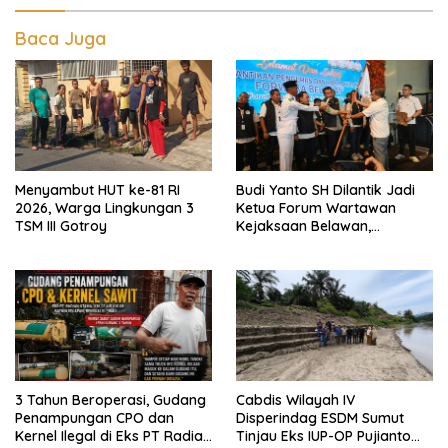
Baca Juga
Menyambut HUT ke-81 RI
Budi Yanto SH Dilantik Jadi
2026, Warga Lingkungan 3
Ketua Forum Wartawan
TSM III Gotroy
Kejaksaan Belawan,
Forwaka Sumut : Tingkatkan
Profesionalisme,
Pendampingan Hukum dan
Ekomoni Semua Anggota
3 Tahun Beroperasi, Gudang
Cabdis Wilayah IV
Penampungan CPO dan
Disperindag ESDM Sumut
Kernel Ilegal di Eks PT Radian
Tinjau Eks IUP-OP Pujianto