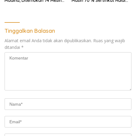
Madina, Ditemukan 74 Mesin
Masih 70 % Sertifikat Halal
Dompeng Digunakan Pelaku
30 %, Minim Naker Lokal, Ka
PETI, Lingkungan Hidup
Regional Sumut Cuek, KPPG
Rusak
Medan: Optimalkan Tim
Pemantau dan Pengawas
MBG
Tinggalkan Balasan
Alamat email Anda tidak akan dipublikasikan.
Ruas yang wajib
ditandai
*