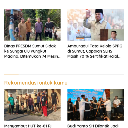
Utama Km 12 Kulim Kebal
Sitio di Rantauprapat, Tim
Hukum
Menilai Reklamasi dan Pasca
Tambang Berhasil
Dinas PPESDM Sumut Sidak
Amburadul Tata Kelola SPPG
ke Sungai Ulu Pungkut
di Sumut, Capaian SLHS
Madina, Ditemukan 74 Mesin
Masih 70 % Sertifikat Halal
Dompeng Digunakan Pelaku
30 %, Minim Naker Lokal, Ka
PETI, Lingkungan Hidup
Regional Sumut Cuek, KPPG
Rusak
Medan: Optimalkan Tim
Pemantau dan Pengawas
Rekomendasi untuk kamu
MBG
Menyambut HUT ke-81 RI
Budi Yanto SH Dilantik Jadi