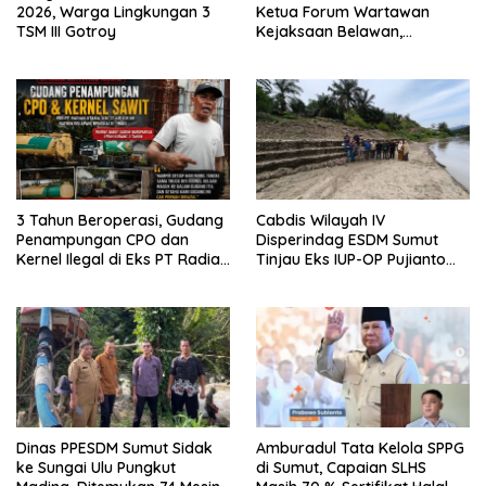
2026, Warga Lingkungan 3
Ketua Forum Wartawan
TSM III Gotroy
Kejaksaan Belawan,
Forwaka Sumut : Tingkatkan
Profesionalisme,
Pendampingan Hukum dan
Ekomoni Semua Anggota
3 Tahun Beroperasi, Gudang
Cabdis Wilayah IV
Penampungan CPO dan
Disperindag ESDM Sumut
Kernel Ilegal di Eks PT Radian
Tinjau Eks IUP-OP Pujianto
Utama Km 12 Kulim Kebal
Sitio di Rantauprapat, Tim
Hukum
Menilai Reklamasi dan Pasca
Tambang Berhasil
Dinas PPESDM Sumut Sidak
Amburadul Tata Kelola SPPG
ke Sungai Ulu Pungkut
di Sumut, Capaian SLHS