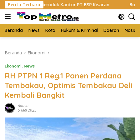
Langsung
han Geruduk Kantor PT BSP Kisaran
Berita Terbaru
Budi Yanto SH Dil
ke
konten
Beranda
News
Kota
Hukum & Kriminal
Daerah
Nasion
Beranda
Ekonomi
Ekonomi
,
News
RH PTPN 1 Reg.1 Panen Perdana
Tembakau, Optimis Tembakau Deli
Kembali Bangkit
Admin
5 Mei 2025