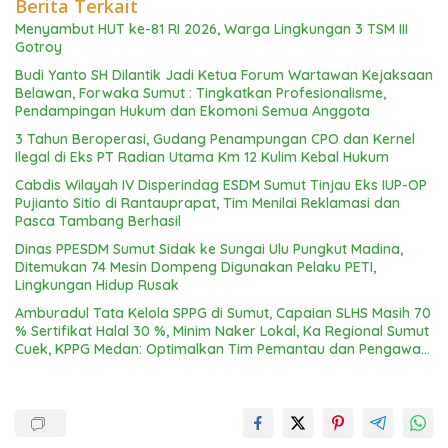
Berita Terkait
Menyambut HUT ke-81 RI 2026, Warga Lingkungan 3 TSM III
Gotroy
Budi Yanto SH Dilantik Jadi Ketua Forum Wartawan Kejaksaan
Belawan, Forwaka Sumut : Tingkatkan Profesionalisme,
Pendampingan Hukum dan Ekomoni Semua Anggota
3 Tahun Beroperasi, Gudang Penampungan CPO dan Kernel
Ilegal di Eks PT Radian Utama Km 12 Kulim Kebal Hukum
Cabdis Wilayah IV Disperindag ESDM Sumut Tinjau Eks IUP-OP
Pujianto Sitio di Rantauprapat, Tim Menilai Reklamasi dan
Pasca Tambang Berhasil
Dinas PPESDM Sumut Sidak ke Sungai Ulu Pungkut Madina,
Ditemukan 74 Mesin Dompeng Digunakan Pelaku PETI,
Lingkungan Hidup Rusak
Amburadul Tata Kelola SPPG di Sumut, Capaian SLHS Masih 70
% Sertifikat Halal 30 %, Minim Naker Lokal, Ka Regional Sumut
Cuek, KPPG Medan: Optimalkan Tim Pemantau dan Pengawas
MBG