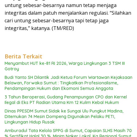
untung sebesar-besarnya namun tetap menjaga
integritas dalam patuh menjalankan regulasi. “Silahkan
cari untung sebesar-besarnya tapi tetap jaga
integritas,” katanya. (TM/RED)
Berita Terkait
Menyambut HUT ke-81 RI 2026, Warga Lingkungan 3 TSM III
Gotroy
Budi Yanto SH Dilantik Jadi Ketua Forum Wartawan Kejaksaan
Belawan, Forwaka Sumut : Tingkatkan Profesionalisme,
Pendampingan Hukum dan Ekomoni Semua Anggota
3 Tahun Beroperasi, Gudang Penampungan CPO dan Kernel
Ilegal di Eks PT Radian Utama Km 12 Kulim Kebal Hukum
Dinas PPESDM Sumut Sidak ke Sungai Ulu Pungkut Madina,
Ditemukan 74 Mesin Dompeng Digunakan Pelaku PETI,
Lingkungan Hidup Rusak
Amburadul Tata Kelola SPPG di Sumut, Capaian SLHS Masih 70
% Sertifikat Halal 30 %, Minim Naker Lokal, Ka Regional Sumut