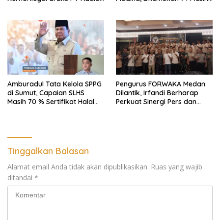
Utama Km 12 Kulim Kebal
Dompeng Digunakan Pelaku
Hukum
PETI, Lingkungan Hidup
Rusak
Amburadul Tata Kelola SPPG
Pengurus FORWAKA Medan
di Sumut, Capaian SLHS
Dilantik, Irfandi Berharap
Masih 70 % Sertifikat Halal
Perkuat Sinergi Pers dan
30 %, Minim Naker Lokal, Ka
Aparat Penegak Hukum
Regional Sumut Cuek, KPPG
Medan: Optimalkan Tim
Pemantau dan Pengawas
MBG
Tinggalkan Balasan
Alamat email Anda tidak akan dipublikasikan.
Ruas yang wajib
ditandai
*