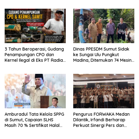
Forwaka Sumut : Tingkatkan
Profesionalisme,
Pendampingan Hukum dan
Ekomoni Semua Anggota
3 Tahun Beroperasi, Gudang
Dinas PPESDM Sumut Sidak
Penampungan CPO dan
ke Sungai Ulu Pungkut
Kernel Ilegal di Eks PT Radian
Madina, Ditemukan 74 Mesin
Utama Km 12 Kulim Kebal
Dompeng Digunakan Pelaku
Hukum
PETI, Lingkungan Hidup
Rusak
Amburadul Tata Kelola SPPG
Pengurus FORWAKA Medan
di Sumut, Capaian SLHS
Dilantik, Irfandi Berharap
Masih 70 % Sertifikat Halal
Perkuat Sinergi Pers dan
30 %, Minim Naker Lokal, Ka
Aparat Penegak Hukum
Regional Sumut Cuek, KPPG