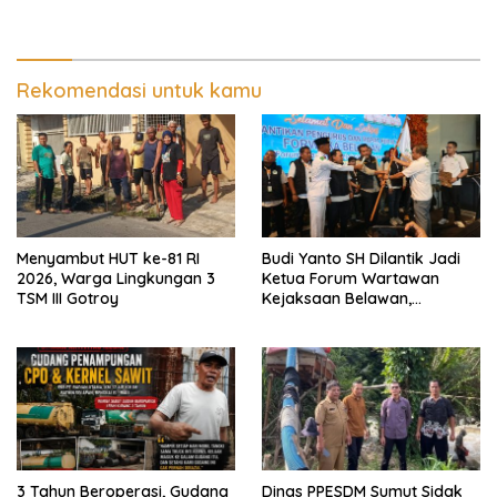
30 %, Minim Naker Lokal, Ka
Aparat Penegak Hukum
Regional Sumut Cuek, KPPG
Medan: Optimalkan Tim
Pemantau dan Pengawas
MBG
Rekomendasi untuk kamu
Menyambut HUT ke-81 RI
Budi Yanto SH Dilantik Jadi
2026, Warga Lingkungan 3
Ketua Forum Wartawan
TSM III Gotroy
Kejaksaan Belawan,
Forwaka Sumut : Tingkatkan
Profesionalisme,
Pendampingan Hukum dan
Ekomoni Semua Anggota
3 Tahun Beroperasi, Gudang
Dinas PPESDM Sumut Sidak