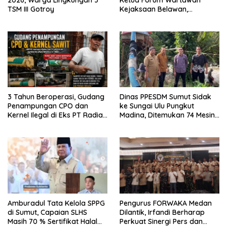
TSM III Gotroy
Kejaksaan Belawan,
Forwaka Sumut : Tingkatkan
Profesionalisme,
Pendampingan Hukum dan
Ekomoni Semua Anggota
3 Tahun Beroperasi, Gudang
Dinas PPESDM Sumut Sidak
Penampungan CPO dan
ke Sungai Ulu Pungkut
Kernel Ilegal di Eks PT Radian
Madina, Ditemukan 74 Mesin
Utama Km 12 Kulim Kebal
Dompeng Digunakan Pelaku
Hukum
PETI, Lingkungan Hidup
Rusak
Amburadul Tata Kelola SPPG
Pengurus FORWAKA Medan
di Sumut, Capaian SLHS
Dilantik, Irfandi Berharap
Masih 70 % Sertifikat Halal
Perkuat Sinergi Pers dan