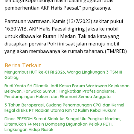
lembaga koperasinya masih dalam gugatan atas
pemberhentian AKP Hafis Paesal,” pungkasnya.
Pantauan wartawan, Kamis (13/7/2023) sekitar pukul
16.30 WIB, AKP Hafis Paesal digiring Jaksa ke mobil
untuk dibawa ke Rutan I Medan. Tak ada kata yang
diucapkan perwira Polri ini saat jalan menuju mobil
yang akan membawanya ke rumah tahanan. (TM/RED)
Berita Terkait
Menyambut HUT ke-81 RI 2026, Warga Lingkungan 3 TSM III
Gotroy
Budi Yanto SH Dilantik Jadi Ketua Forum Wartawan Kejaksaan
Belawan, Forwaka Sumut : Tingkatkan Profesionalisme,
Pendampingan Hukum dan Ekomoni Semua Anggota
3 Tahun Beroperasi, Gudang Penampungan CPO dan Kernel
Ilegal di Eks PT Radian Utama Km 12 Kulim Kebal Hukum
Dinas PPESDM Sumut Sidak ke Sungai Ulu Pungkut Madina,
Ditemukan 74 Mesin Dompeng Digunakan Pelaku PETI,
Lingkungan Hidup Rusak