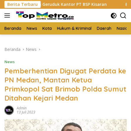
Langsung
ahan Geruduk Kantor PT BSP Kisaran
Berita Terbaru
Budi Yanto SH Dil
ke
konten
Beranda
News
Kota
Hukum & Kriminal
Daerah
Nasion
Beranda
News
News
Pemberhentian Digugat Perdata ke
PN Medan, Mantan Ketua
Primkopol Sat Brimob Polda Sumut
Ditahan Kejari Medan
Admin
13 Juli 2023