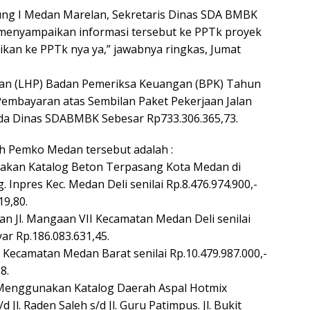
ung I Medan Marelan, Sekretaris Dinas SDA BMBK
menyampaikan informasi tersebut ke PPTk proyek
ikan ke PPTk nya ya,” jawabnya ringkas, Jumat
an (LHP) Badan Pemeriksa Keuangan (BPK) Tahun
embayaran atas Sembilan Paket Pekerjaan Jalan
da Dinas SDABMBK Sebesar Rp733.306.365,73.
eh Pemko Medan tersebut adalah :
nakan Katalog Beton Terpasang Kota Medan di
ng. Inpres Kec. Medan Deli senilai Rp.8.476.974.900,-
19,80.
I dan Jl. Mangaan VII Kecamatan Medan Deli senilai
ar Rp.186.083.631,45.
rso Kecamatan Medan Barat senilai Rp.10.479.987.000,-
8.
 Menggunakan Katalog Daerah Aspal Hotmix
/d Jl. Raden Saleh s/d Jl. Guru Patimpus. Jl. Bukit