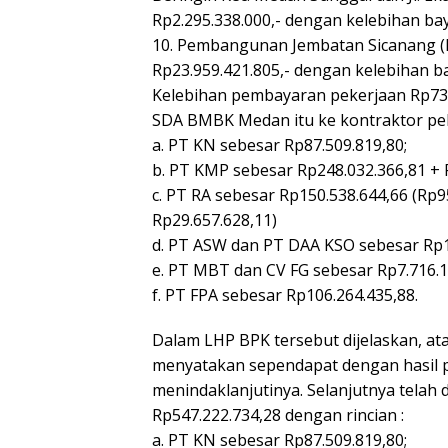
Rp2.295.338.000,- dengan kelebihan bay
10. Pembangunan Jembatan Sicanang (L
Rp23.959.421.805,- dengan kelebihan b
Kelebihan pembayaran pekerjaan Rp733
SDA BMBK Medan itu ke kontraktor pel
a. PT KN sebesar Rp87.509.819,80;
b. PT KMP sebesar Rp248.032.366,81 + 
c. PT RA sebesar Rp150.538.644,66 (Rp9
Rp29.657.628,11)
d. PT ASW dan PT DAA KSO sebesar Rp1
e. PT MBT dan CV FG sebesar Rp7.716.1
f. PT FPA sebesar Rp106.264.435,88.
Dalam LHP BPK tersebut dijelaskan, a
menyatakan sependapat dengan hasil 
menindaklanjutinya. Selanjutnya telah
Rp547.222.734,28 dengan rincian :
a. PT KN sebesar Rp87.509.819,80;