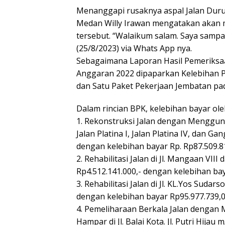
Menanggapi rusaknya aspal Jalan Dur
Medan Willy Irawan mengatakan akan 
tersebut. “Walaikum salam. Saya sampa
(25/8/2023) via Whats App nya.
Sebagaimana Laporan Hasil Pemeriksa
Anggaran 2022 dipaparkan Kelebihan P
dan Satu Paket Pekerjaan Jembatan pa
Dalam rincian BPK, kelebihan bayar ol
1. Rekonstruksi Jalan dengan Menggu
Jalan Platina I, Jalan Platina IV, dan Ga
dengan kelebihan bayar Rp. Rp87.509.8
2. Rehabilitasi Jalan di Jl. Mangaan VII
Rp4.512.141.000,- dengan kelebihan bay
3. Rehabilitasi Jalan di Jl. KL.Yos Suda
dengan kelebihan bayar Rp95.977.739,0
4. Pemeliharaan Berkala Jalan dengan
Hampar di Jl. Balai Kota. Jl. Putri Hijau m