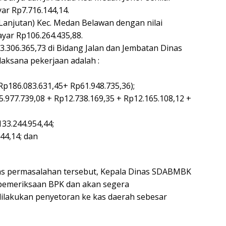
ar Rp7.716.144,14.
anjutan) Kec. Medan Belawan dengan nilai
ayar Rp106.264.435,88.
.306.365,73 di Bidang Jalan dan Jembatan Dinas
aksana pekerjaan adalah :
Rp186.083.631,45+ Rp61.948.735,36);
5.977.739,08 + Rp12.738.169,35 + Rp12.165.108,12 +
33.244.954,44;
44,14; dan
tas permasalahan tersebut, Kepala Dinas SDABMBK
pemeriksaan BPK dan akan segera
 dilakukan penyetoran ke kas daerah sebesar