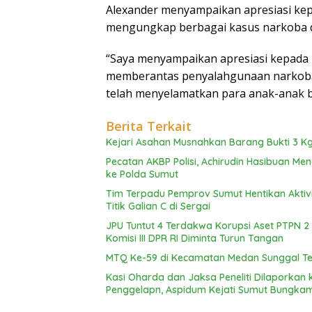
Alexander menyampaikan apresiasi kepa
mengungkap berbagai kasus narkoba d
“Saya menyampaikan apresiasi kepada 
memberantas penyalahgunaan narkoba 
telah menyelamatkan para anak-anak 
Berita Terkait
Kejari Asahan Musnahkan Barang Bukti 3 Kg
Pecatan AKBP Polisi, Achirudin Hasibuan M
ke Polda Sumut
Tim Terpadu Pemprov Sumut Hentikan Aktivita
Titik Galian C di Sergai
JPU Tuntut 4 Terdakwa Korupsi Aset PTPN 2 
Komisi III DPR RI Diminta Turun Tangan
MTQ Ke-59 di Kecamatan Medan Sunggal Ter
Kasi Oharda dan Jaksa Peneliti Dilaporka
Penggelapn, Aspidum Kejati Sumut Bungka