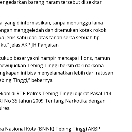
ngedarkan barang haram tersebut di sekitar
suai yang diinformasikan, tanpa menunggu lama
engan menggeledah dan ditemukan kotak rokok
ika jenis sabu dari atas tanah serta sebuah hp
u,” jelas AKP JH Panjaitan.
cukup besar yakni hampir mencapai 1 ons, namun
 mewujudkan Tebing Tinggi bersih dari narkoba.
ngkapan ini bisa menyelamatkan lebih dari ratusan
ebing Tinggi,” bebernya.
am di RTP Polres Tebing Tinggi dijerat Pasal 114
U RI No 35 tahun 2009 Tentang Narkotika dengan
lres.
ka Nasional Kota (BNNK) Tebing Tinggi AKBP