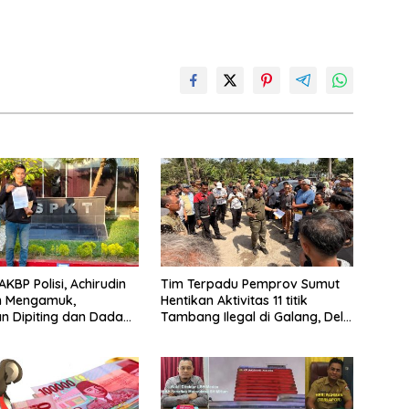
KBP Polisi, Achirudin
Tim Terpadu Pemprov Sumut
n Mengamuk,
Hentikan Aktivitas 11 titik
 Dipiting dan Dada
Tambang Ilegal di Galang, Deli
 Dilaporkan ke Polda
Serdang dan 2 Titik Galian C di
Sergai