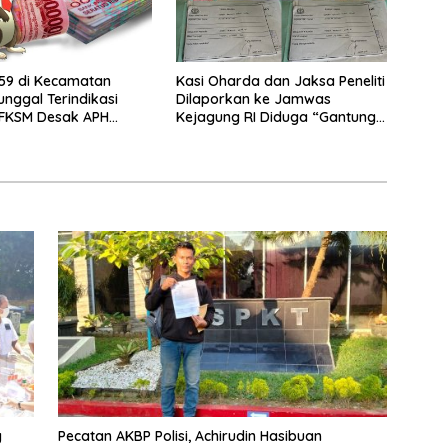
59 di Kecamatan
Kasi Oharda dan Jaksa Peneliti
nggal Terindikasi
Dilaporkan ke Jamwas
 FKSM Desak APH
Kejagung RI Diduga “Gantung”
 Camat
Perkara Penggelapn, Aspidum
Kejati Sumut Bungkam
g
Pecatan AKBP Polisi, Achirudin Hasibuan