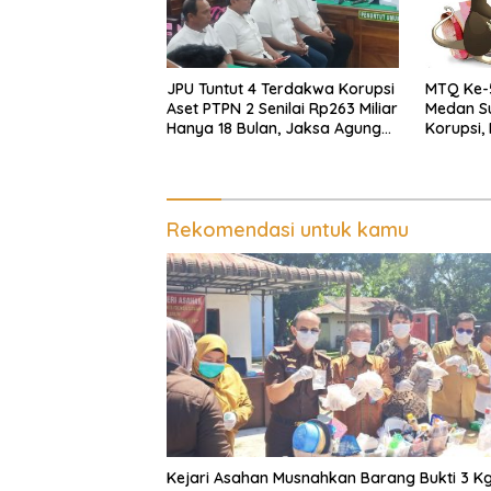
JPU Tuntut 4 Terdakwa Korupsi
MTQ Ke-
Aset PTPN 2 Senilai Rp263 Miliar
Medan Su
Hanya 18 Bulan, Jaksa Agung
Korupsi,
dan Komisi III DPR RI Diminta
Periksa
Turun Tangan
Rekomendasi untuk kamu
Kejari Asahan Musnahkan Barang Bukti 3 K