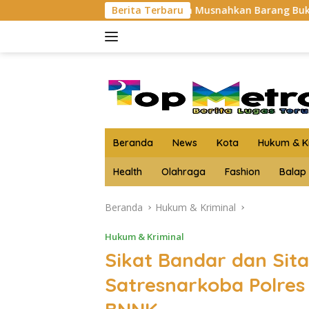
Langsung
Kejari Asahan Musnahkan Barang Bukti 3 Kg Lebih Sabu
Berita Terbaru
ke
konten
Beranda
News
Kota
Hukum & Kr
Health
Olahraga
Fashion
Balap
Beranda
Hukum & Kriminal
Hukum & Kriminal
Sikat Bandar dan Sit
Satresnarkoba Polres 