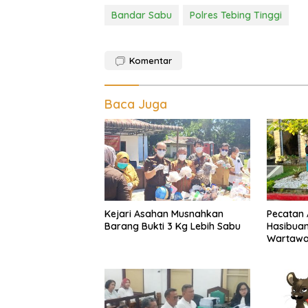
Bandar Sabu
Polres Tebing Tinggi
Komentar
Baca Juga
Kejari Asahan Musnahkan
Pecatan A
Barang Bukti 3 Kg Lebih Sabu
Hasibua
Wartawan
Dipukul,
Sumut