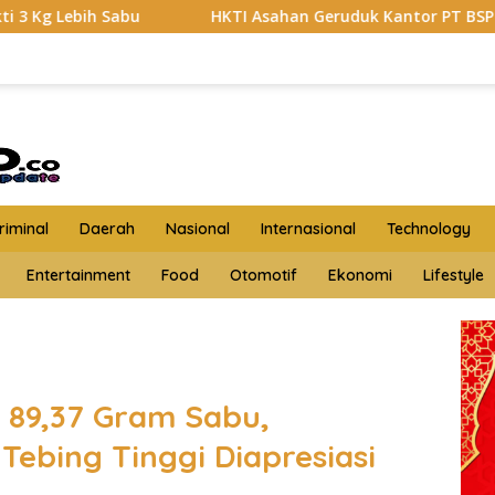
HKTI Asahan Geruduk Kantor PT BSP Kisaran
Budi Ya
iminal
Daerah
Nasional
Internasional
Technology
Entertainment
Food
Otomotif
Ekonomi
Lifestyle
a 89,37 Gram Sabu,
Tebing Tinggi Diapresiasi