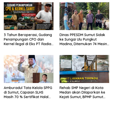
Profesionalisme,
Pendampingan Hukum dan
Ekomoni Semua Anggota
3 Tahun Beroperasi, Gudang
Dinas PPESDM Sumut Sidak
Penampungan CPO dan
ke Sungai Ulu Pungkut
Kernel Ilegal di Eks PT Radian
Madina, Ditemukan 74 Mesin
Utama Km 12 Kulim Kebal
Dompeng Digunakan Pelaku
Hukum
PETI, Lingkungan Hidup
Rusak
Amburadul Tata Kelola SPPG
Rehab SMP Negeri di Kota
di Sumut, Capaian SLHS
Medan akan Dilaporkan ke
Masih 70 % Sertifikat Halal
Kejati Sumut, BPMP Sumut
30 %, Minim Naker Lokal, Ka
Diduga Lemah Pengawasan
Regional Sumut Cuek, KPPG
Medan: Optimalkan Tim