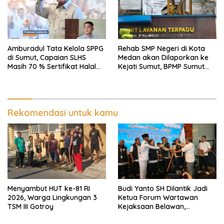
Amburadul Tata Kelola SPPG
Rehab SMP Negeri di Kota
di Sumut, Capaian SLHS
Medan akan Dilaporkan ke
Masih 70 % Sertifikat Halal
Kejati Sumut, BPMP Sumut
30 %, Minim Naker Lokal, Ka
Diduga Lemah Pengawasan
Regional Sumut Cuek, KPPG
Medan: Optimalkan Tim
Pemantau dan Pengawas
MBG
Rekomendasi untuk kamu
Menyambut HUT ke-81 RI
Budi Yanto SH Dilantik Jadi
2026, Warga Lingkungan 3
Ketua Forum Wartawan
TSM III Gotroy
Kejaksaan Belawan,
Forwaka Sumut : Tingkatkan