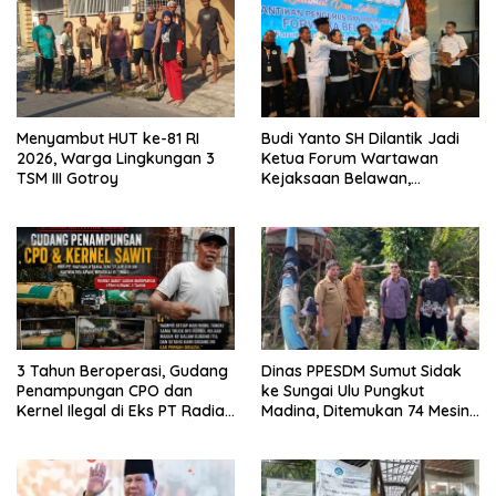
Menyambut HUT ke-81 RI
Budi Yanto SH Dilantik Jadi
2026, Warga Lingkungan 3
Ketua Forum Wartawan
TSM III Gotroy
Kejaksaan Belawan,
Forwaka Sumut : Tingkatkan
Profesionalisme,
Pendampingan Hukum dan
Ekomoni Semua Anggota
3 Tahun Beroperasi, Gudang
Dinas PPESDM Sumut Sidak
Penampungan CPO dan
ke Sungai Ulu Pungkut
Kernel Ilegal di Eks PT Radian
Madina, Ditemukan 74 Mesin
Utama Km 12 Kulim Kebal
Dompeng Digunakan Pelaku
Hukum
PETI, Lingkungan Hidup
Rusak