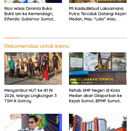
Rico Waas Diminta Buka
Plt Kadisdikbud Laksamana
Bukti Izin ke Kemendagri,
Putra Terciduk Datangi Kejari
Elfenda: Gubernur Sumut
Medan, Mau “Lobi” Atau
Harus Cek
Diperiksa?
Rekomendasi untuk kamu
Menyambut HUT ke-81 RI
Rehab SMP Negeri di Kota
2026, Warga Lingkungan 3
Medan akan Dilaporkan ke
TSM III Gotroy
Kejati Sumut, BPMP Sumut
Diduga Lemah Pengawasan