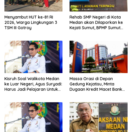
Menyambut HUT ke-81 RI
Rehab SMP Negeri di Kota
2026, Warga Lingkungan 3
Medan akan Dilaporkan ke
TSM III Gotroy
Kejati Sumut, BPMP Sumut
Diduga Lemah Pengawasan
Kisruh Soal Walikota Medan
Massa Orasi di Depan
ke Luar Negeri, Agus Suryadi:
Gedung Kejatisu, Minta
Harus Jadi Pelajaran Untuk
Dugaan Kredit Macet Bank
Fokus Pada Tanggung
Sumut Dibongkar
Jawab Terhadap
Masyarakat