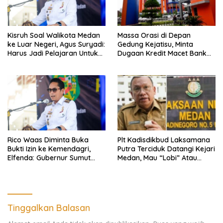
Kisruh Soal Walikota Medan
Massa Orasi di Depan
ke Luar Negeri, Agus Suryadi:
Gedung Kejatisu, Minta
Harus Jadi Pelajaran Untuk
Dugaan Kredit Macet Bank
Fokus Pada Tanggung
Sumut Dibongkar
Jawab Terhadap
Masyarakat
Rico Waas Diminta Buka
Plt Kadisdikbud Laksamana
Bukti Izin ke Kemendagri,
Putra Terciduk Datangi Kejari
Elfenda: Gubernur Sumut
Medan, Mau “Lobi” Atau
Harus Cek
Diperiksa?
Tinggalkan Balasan