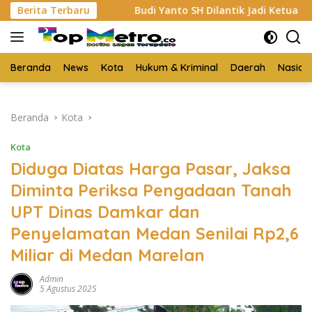
Langsung
an
Berita Terbaru
Budi Yanto SH Dilantik Jadi Ketua Forum Wartawa
ke
konten
Beranda
News
Kota
Hukum & Kriminal
Daerah
Nasion
Beranda
Kota
Kota
Diduga Diatas Harga Pasar, Jaksa
Diminta Periksa Pengadaan Tanah
UPT Dinas Damkar dan
Penyelamatan Medan Senilai Rp2,6
Miliar di Medan Marelan
Admin
5 Agustus 2025