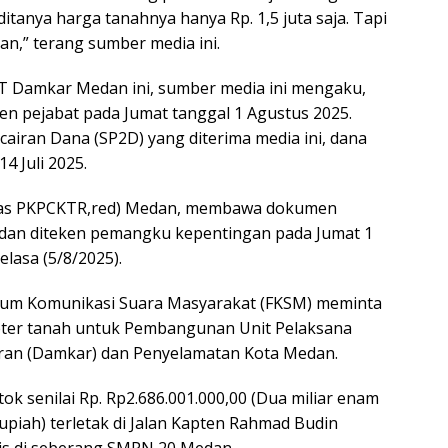
anya harga tanahnya hanya Rp. 1,5 juta saja. Tapi
n,” terang sumber media ini.
 Damkar Medan ini, sumber media ini mengaku,
ken pejabat pada Jumat tanggal 1 Agustus 2025.
cairan Dana (SP2D) yang diterima media ini, dana
4 Juli 2025.
inas PKPCKTR,red) Medan, membawa dokumen
an diteken pemangku kepentingan pada Jumat 1
elasa (5/8/2025).
rum Komunikasi Suara Masyarakat (FKSM) meminta
ter tanah untuk Pembangunan Unit Pelaksana
an (Damkar) dan Penyelamatan Kota Medan.
ok senilai Rp. Rp2.686.001.000,00 (Dua miliar enam
upiah) terletak di Jalan Kapten Rahmad Budin
is di seberang SMPN 20 Medan.