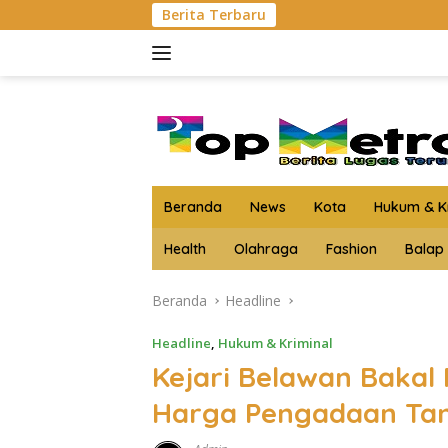
Langsung
Berita Terbaru
Kejari Asahan Musn
ke
konten
Beranda
News
Kota
Hukum & Kr
Health
Olahraga
Fashion
Balap
Beranda
Headline
Headline
,
Hukum & Kriminal
Kejari Belawan Bakal
Harga Pengadaan Ta