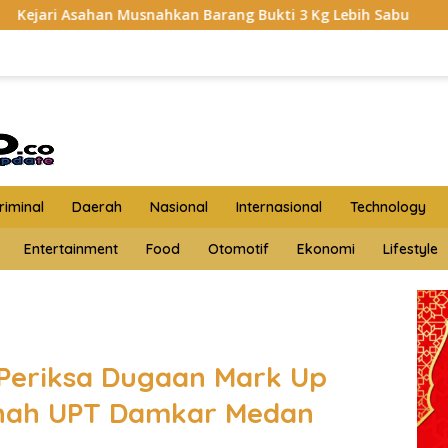
ahkan Barang Bukti 3 Kg Lebih Sabu
HKTI Asahan Geru
iminal
Daerah
Nasional
Internasional
Technology
Entertainment
Food
Otomotif
Ekonomi
Lifestyle
 Periksa Dugaan Mark Up
nah UPT Damkar Medan