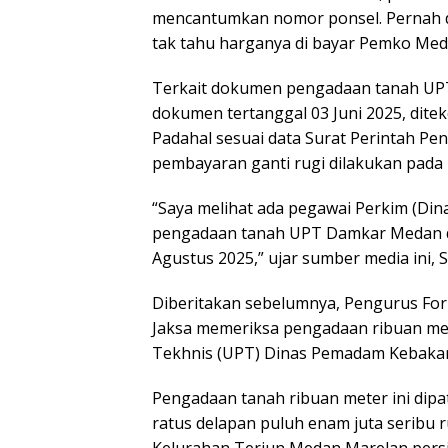
mencantumkan nomor ponsel. Pernah dit
tak tahu harganya di bayar Pemko Meda
Terkait dokumen pengadaan tanah UPT
dokumen tertanggal 03 Juni 2025, dite
Padahal sesuai data Surat Perintah Pen
pembayaran ganti rugi dilakukan pada 1
“Saya melihat ada pegawai Perkim (D
pengadaan tanah UPT Damkar Medan d
Agustus 2025,” ujar sumber media ini, S
Diberitakan sebelumnya, Pengurus Fo
Jaksa memeriksa pengadaan ribuan me
Tekhnis (UPT) Dinas Pemadam Kebakar
Pengadaan tanah ribuan meter ini dipat
ratus delapan puluh enam juta seribu r
Kelurahan Terjun Medan Marelan pers