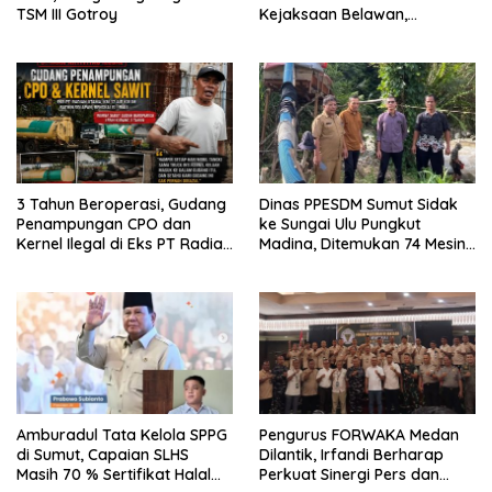
TSM III Gotroy
Kejaksaan Belawan,
Forwaka Sumut : Tingkatkan
Profesionalisme,
Pendampingan Hukum dan
Ekomoni Semua Anggota
3 Tahun Beroperasi, Gudang
Dinas PPESDM Sumut Sidak
Penampungan CPO dan
ke Sungai Ulu Pungkut
Kernel Ilegal di Eks PT Radian
Madina, Ditemukan 74 Mesin
Utama Km 12 Kulim Kebal
Dompeng Digunakan Pelaku
Hukum
PETI, Lingkungan Hidup
Rusak
Amburadul Tata Kelola SPPG
Pengurus FORWAKA Medan
di Sumut, Capaian SLHS
Dilantik, Irfandi Berharap
Masih 70 % Sertifikat Halal
Perkuat Sinergi Pers dan