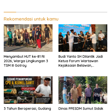
30 %, Minim Naker Lokal, Ka
Aparat Penegak Hukum
Regional Sumut Cuek, KPPG
Medan: Optimalkan Tim
Pemantau dan Pengawas
MBG
Rekomendasi untuk kamu
Menyambut HUT ke-81 RI
Budi Yanto SH Dilantik Jadi
2026, Warga Lingkungan 3
Ketua Forum Wartawan
TSM III Gotroy
Kejaksaan Belawan,
Forwaka Sumut : Tingkatkan
Profesionalisme,
Pendampingan Hukum dan
Ekomoni Semua Anggota
3 Tahun Beroperasi, Gudang
Dinas PPESDM Sumut Sidak