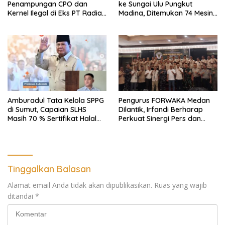
Penampungan CPO dan
ke Sungai Ulu Pungkut
Kernel Ilegal di Eks PT Radian
Madina, Ditemukan 74 Mesin
Utama Km 12 Kulim Kebal
Dompeng Digunakan Pelaku
Hukum
PETI, Lingkungan Hidup
Rusak
Amburadul Tata Kelola SPPG
Pengurus FORWAKA Medan
di Sumut, Capaian SLHS
Dilantik, Irfandi Berharap
Masih 70 % Sertifikat Halal
Perkuat Sinergi Pers dan
30 %, Minim Naker Lokal, Ka
Aparat Penegak Hukum
Regional Sumut Cuek, KPPG
Medan: Optimalkan Tim
Pemantau dan Pengawas
MBG
Tinggalkan Balasan
Alamat email Anda tidak akan dipublikasikan.
Ruas yang wajib
ditandai
*