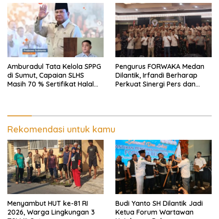
Rusak
Amburadul Tata Kelola SPPG
Pengurus FORWAKA Medan
di Sumut, Capaian SLHS
Dilantik, Irfandi Berharap
Masih 70 % Sertifikat Halal
Perkuat Sinergi Pers dan
30 %, Minim Naker Lokal, Ka
Aparat Penegak Hukum
Regional Sumut Cuek, KPPG
Medan: Optimalkan Tim
Pemantau dan Pengawas
MBG
Rekomendasi untuk kamu
Menyambut HUT ke-81 RI
Budi Yanto SH Dilantik Jadi
2026, Warga Lingkungan 3
Ketua Forum Wartawan