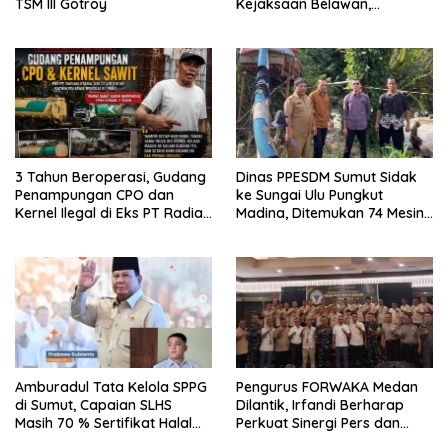
TSM III Gotroy
Kejaksaan Belawan,
Forwaka Sumut : Tingkatkan
Profesionalisme,
Pendampingan Hukum dan
Ekomoni Semua Anggota
3 Tahun Beroperasi, Gudang
Dinas PPESDM Sumut Sidak
Penampungan CPO dan
ke Sungai Ulu Pungkut
Kernel Ilegal di Eks PT Radian
Madina, Ditemukan 74 Mesin
Utama Km 12 Kulim Kebal
Dompeng Digunakan Pelaku
Hukum
PETI, Lingkungan Hidup
Rusak
Amburadul Tata Kelola SPPG
Pengurus FORWAKA Medan
di Sumut, Capaian SLHS
Dilantik, Irfandi Berharap
Masih 70 % Sertifikat Halal
Perkuat Sinergi Pers dan
30 %, Minim Naker Lokal, Ka
Aparat Penegak Hukum