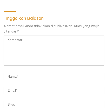
Regional Sumut Cuek, KPPG
Medan: Optimalkan Tim
Pemantau dan Pengawas
MBG
Tinggalkan Balasan
Alamat email Anda tidak akan dipublikasikan.
Ruas yang wajib
ditandai
*