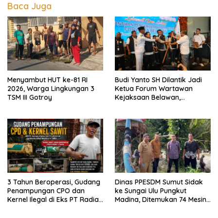
Baca Juga
Menyambut HUT ke-81 RI
Budi Yanto SH Dilantik Jadi
2026, Warga Lingkungan 3
Ketua Forum Wartawan
TSM III Gotroy
Kejaksaan Belawan,
Forwaka Sumut : Tingkatkan
Profesionalisme,
Pendampingan Hukum dan
Ekomoni Semua Anggota
3 Tahun Beroperasi, Gudang
Dinas PPESDM Sumut Sidak
Penampungan CPO dan
ke Sungai Ulu Pungkut
Kernel Ilegal di Eks PT Radian
Madina, Ditemukan 74 Mesin
Utama Km 12 Kulim Kebal
Dompeng Digunakan Pelaku
Hukum
PETI, Lingkungan Hidup