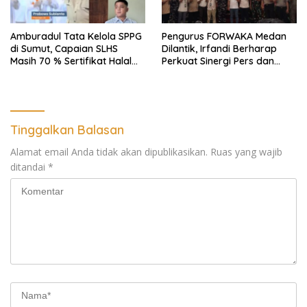
Amburadul Tata Kelola SPPG
Pengurus FORWAKA Medan
di Sumut, Capaian SLHS
Dilantik, Irfandi Berharap
Masih 70 % Sertifikat Halal
Perkuat Sinergi Pers dan
30 %, Minim Naker Lokal, Ka
Aparat Penegak Hukum
Regional Sumut Cuek, KPPG
Medan: Optimalkan Tim
Pemantau dan Pengawas
MBG
Tinggalkan Balasan
Alamat email Anda tidak akan dipublikasikan.
Ruas yang wajib
ditandai
*