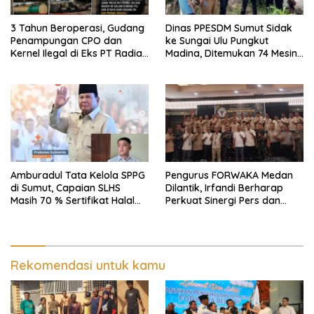
3 Tahun Beroperasi, Gudang
Dinas PPESDM Sumut Sidak
Penampungan CPO dan
ke Sungai Ulu Pungkut
Kernel Ilegal di Eks PT Radian
Madina, Ditemukan 74 Mesin
Utama Km 12 Kulim Kebal
Dompeng Digunakan Pelaku
Hukum
PETI, Lingkungan Hidup
Rusak
Amburadul Tata Kelola SPPG
Pengurus FORWAKA Medan
di Sumut, Capaian SLHS
Dilantik, Irfandi Berharap
Masih 70 % Sertifikat Halal
Perkuat Sinergi Pers dan
30 %, Minim Naker Lokal, Ka
Aparat Penegak Hukum
Regional Sumut Cuek, KPPG
Medan: Optimalkan Tim
Pemantau dan Pengawas
MBG
Rekomendasi untuk kamu