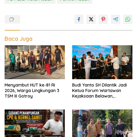
Baca Juga
Menyambut HUT ke-81 RI
Budi Yanto SH Dilantik Jadi
2026, Warga Lingkungan 3
Ketua Forum Wartawan
TSM III Gotroy
Kejaksaan Belawan,
Forwaka Sumut : Tingkatkan
Profesionalisme,
Pendampingan Hukum dan
Ekomoni Semua Anggota