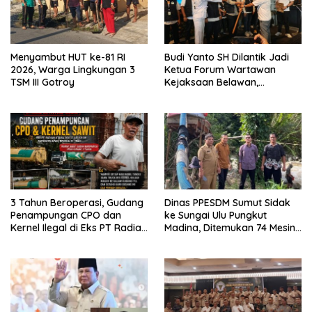
Menyambut HUT ke-81 RI
Budi Yanto SH Dilantik Jadi
2026, Warga Lingkungan 3
Ketua Forum Wartawan
TSM III Gotroy
Kejaksaan Belawan,
Forwaka Sumut : Tingkatkan
Profesionalisme,
Pendampingan Hukum dan
Ekomoni Semua Anggota
3 Tahun Beroperasi, Gudang
Dinas PPESDM Sumut Sidak
Penampungan CPO dan
ke Sungai Ulu Pungkut
Kernel Ilegal di Eks PT Radian
Madina, Ditemukan 74 Mesin
Utama Km 12 Kulim Kebal
Dompeng Digunakan Pelaku
Hukum
PETI, Lingkungan Hidup
Rusak