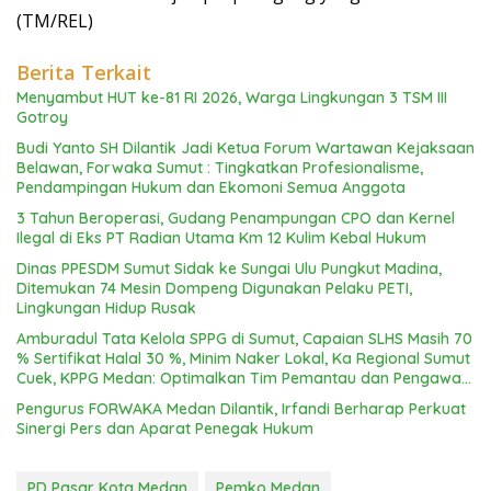
(TM/REL)
Berita Terkait
Menyambut HUT ke-81 RI 2026, Warga Lingkungan 3 TSM III
Gotroy
Budi Yanto SH Dilantik Jadi Ketua Forum Wartawan Kejaksaan
Belawan, Forwaka Sumut : Tingkatkan Profesionalisme,
Pendampingan Hukum dan Ekomoni Semua Anggota
3 Tahun Beroperasi, Gudang Penampungan CPO dan Kernel
Ilegal di Eks PT Radian Utama Km 12 Kulim Kebal Hukum
Dinas PPESDM Sumut Sidak ke Sungai Ulu Pungkut Madina,
Ditemukan 74 Mesin Dompeng Digunakan Pelaku PETI,
Lingkungan Hidup Rusak
Amburadul Tata Kelola SPPG di Sumut, Capaian SLHS Masih 70
% Sertifikat Halal 30 %, Minim Naker Lokal, Ka Regional Sumut
Cuek, KPPG Medan: Optimalkan Tim Pemantau dan Pengawas
MBG
Pengurus FORWAKA Medan Dilantik, Irfandi Berharap Perkuat
Sinergi Pers dan Aparat Penegak Hukum
PD Pasar Kota Medan
Pemko Medan