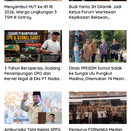
Menyambut HUT ke-81 RI
Budi Yanto SH Dilantik Jadi
2026, Warga Lingkungan 3
Ketua Forum Wartawan
TSM III Gotroy
Kejaksaan Belawan,
Forwaka Sumut : Tingkatkan
Profesionalisme,
Pendampingan Hukum dan
Ekomoni Semua Anggota
3 Tahun Beroperasi, Gudang
Dinas PPESDM Sumut Sidak
Penampungan CPO dan
ke Sungai Ulu Pungkut
Kernel Ilegal di Eks PT Radian
Madina, Ditemukan 74 Mesin
Utama Km 12 Kulim Kebal
Dompeng Digunakan Pelaku
Hukum
PETI, Lingkungan Hidup
Rusak
Amburadul Tata Kelola SPPG
Pengurus FORWAKA Medan