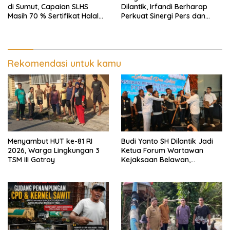
di Sumut, Capaian SLHS
Dilantik, Irfandi Berharap
Masih 70 % Sertifikat Halal
Perkuat Sinergi Pers dan
30 %, Minim Naker Lokal, Ka
Aparat Penegak Hukum
Regional Sumut Cuek, KPPG
Medan: Optimalkan Tim
Pemantau dan Pengawas
MBG
Rekomendasi untuk kamu
Menyambut HUT ke-81 RI
Budi Yanto SH Dilantik Jadi
2026, Warga Lingkungan 3
Ketua Forum Wartawan
TSM III Gotroy
Kejaksaan Belawan,
Forwaka Sumut : Tingkatkan
Profesionalisme,
Pendampingan Hukum dan
Ekomoni Semua Anggota