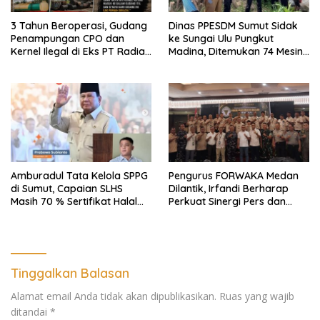
3 Tahun Beroperasi, Gudang
Dinas PPESDM Sumut Sidak
Penampungan CPO dan
ke Sungai Ulu Pungkut
Kernel Ilegal di Eks PT Radian
Madina, Ditemukan 74 Mesin
Utama Km 12 Kulim Kebal
Dompeng Digunakan Pelaku
Hukum
PETI, Lingkungan Hidup
Rusak
Amburadul Tata Kelola SPPG
Pengurus FORWAKA Medan
di Sumut, Capaian SLHS
Dilantik, Irfandi Berharap
Masih 70 % Sertifikat Halal
Perkuat Sinergi Pers dan
30 %, Minim Naker Lokal, Ka
Aparat Penegak Hukum
Regional Sumut Cuek, KPPG
Medan: Optimalkan Tim
Pemantau dan Pengawas
MBG
Tinggalkan Balasan
Alamat email Anda tidak akan dipublikasikan.
Ruas yang wajib
ditandai
*