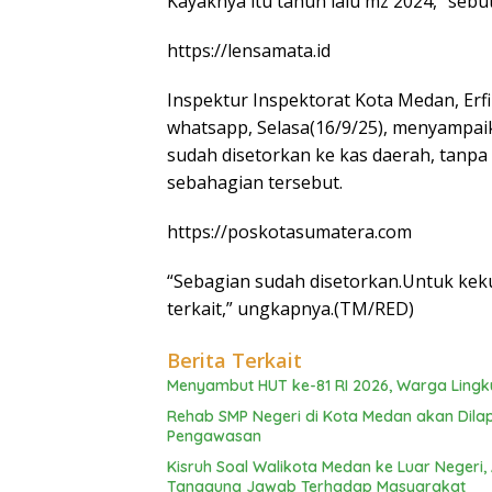
Kayaknya itu tahun lalu mz 2024,” sebu
https://lensamata.id
Inspektur Inspektorat Kota Medan, Erf
whatsapp, Selasa(16/9/25), menyampai
sudah disetorkan ke kas daerah, tanpa
sebahagian tersebut.
https://poskotasumatera.com
“Sebagian sudah disetorkan.Untuk kek
terkait,” ungkapnya.(TM/RED)
Berita Terkait
Menyambut HUT ke-81 RI 2026, Warga Lingku
Rehab SMP Negeri di Kota Medan akan Dila
Pengawasan
Kisruh Soal Walikota Medan ke Luar Negeri,
Tanggung Jawab Terhadap Masyarakat