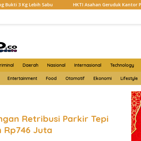
HKTI Asahan Geruduk Kantor PT BSP Kisaran
Bud
iminal
Daerah
Nasional
Internasional
Technology
Entertainment
Food
Otomotif
Ekonomi
Lifestyle
an Retribusi Parkir Tepi
n Rp746 Juta