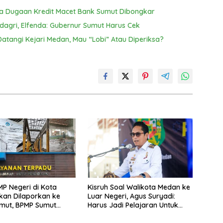
nta Dugaan Kredit Macet Bank Sumut Dibongkar
dagri, Elfenda: Gubernur Sumut Harus Cek
atangi Kejari Medan, Mau “Lobi” Atau Diperiksa?
P Negeri di Kota
Kisruh Soal Walikota Medan ke
kan Dilaporkan ke
Luar Negeri, Agus Suryadi:
umut, BPMP Sumut
Harus Jadi Pelajaran Untuk
Lemah Pengawasan
Fokus Pada Tanggung Jawab
Terhadap Masyarakat