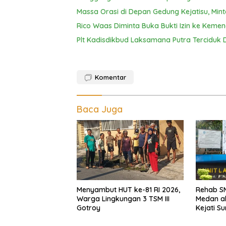
Massa Orasi di Depan Gedung Kejatisu, Mi
Rico Waas Diminta Buka Bukti Izin ke Kemen
Plt Kadisdikbud Laksamana Putra Terciduk D
Komentar
Baca Juga
Menyambut HUT ke-81 RI 2026,
Rehab SM
Warga Lingkungan 3 TSM III
Medan a
Gotroy
Kejati S
Diduga 