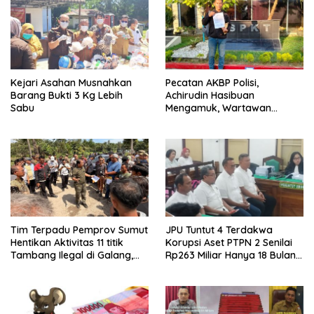
Kejari Asahan Musnahkan
Pecatan AKBP Polisi,
Barang Bukti 3 Kg Lebih
Achirudin Hasibuan
Sabu
Mengamuk, Wartawan
Dipiting dan Dada Dipukul,
Dilaporkan ke Polda Sumut
Tim Terpadu Pemprov Sumut
JPU Tuntut 4 Terdakwa
Hentikan Aktivitas 11 titik
Korupsi Aset PTPN 2 Senilai
Tambang Ilegal di Galang,
Rp263 Miliar Hanya 18 Bulan,
Deli Serdang dan 2 Titik
Jaksa Agung dan Komisi III
Galian C di Sergai
DPR RI Diminta Turun Tangan