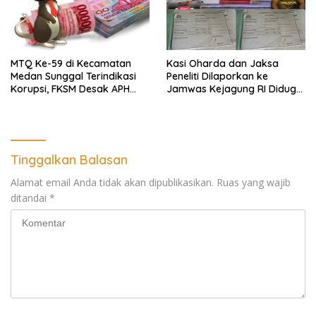
MTQ Ke-59 di Kecamatan
Kasi Oharda dan Jaksa
Medan Sunggal Terindikasi
Peneliti Dilaporkan ke
Korupsi, FKSM Desak APH
Jamwas Kejagung RI Diduga
Periksa Camat
“Gantung” Perkara
Penggelapn, Aspidum Kejati
Sumut Bungkam
Tinggalkan Balasan
Alamat email Anda tidak akan dipublikasikan.
Ruas yang wajib
ditandai
*