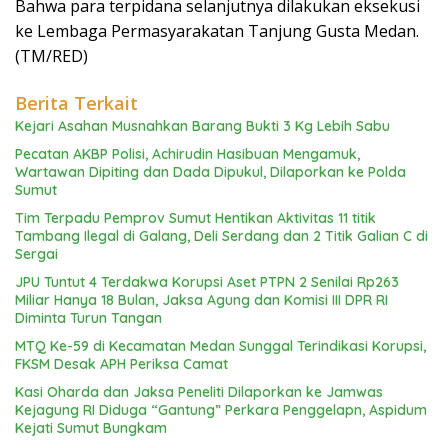
Bahwa para terpidana selanjutnya dilakukan eksekusi
ke Lembaga Permasyarakatan Tanjung Gusta Medan.
(TM/RED)
Berita Terkait
Kejari Asahan Musnahkan Barang Bukti 3 Kg Lebih Sabu
Pecatan AKBP Polisi, Achirudin Hasibuan Mengamuk,
Wartawan Dipiting dan Dada Dipukul, Dilaporkan ke Polda
Sumut
Tim Terpadu Pemprov Sumut Hentikan Aktivitas 11 titik
Tambang Ilegal di Galang, Deli Serdang dan 2 Titik Galian C di
Sergai
JPU Tuntut 4 Terdakwa Korupsi Aset PTPN 2 Senilai Rp263
Miliar Hanya 18 Bulan, Jaksa Agung dan Komisi III DPR RI
Diminta Turun Tangan
MTQ Ke-59 di Kecamatan Medan Sunggal Terindikasi Korupsi,
FKSM Desak APH Periksa Camat
Kasi Oharda dan Jaksa Peneliti Dilaporkan ke Jamwas
Kejagung RI Diduga “Gantung” Perkara Penggelapn, Aspidum
Kejati Sumut Bungkam