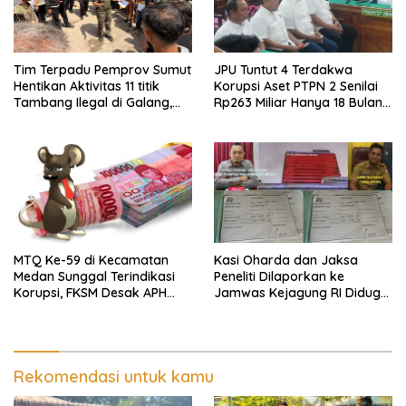
Tim Terpadu Pemprov Sumut
JPU Tuntut 4 Terdakwa
Hentikan Aktivitas 11 titik
Korupsi Aset PTPN 2 Senilai
Tambang Ilegal di Galang,
Rp263 Miliar Hanya 18 Bulan,
Deli Serdang dan 2 Titik
Jaksa Agung dan Komisi III
Galian C di Sergai
DPR RI Diminta Turun Tangan
MTQ Ke-59 di Kecamatan
Kasi Oharda dan Jaksa
Medan Sunggal Terindikasi
Peneliti Dilaporkan ke
Korupsi, FKSM Desak APH
Jamwas Kejagung RI Diduga
Periksa Camat
“Gantung” Perkara
Penggelapn, Aspidum Kejati
Sumut Bungkam
Rekomendasi untuk kamu