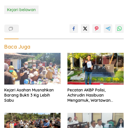
Kejari belawan
Baca Juga
Kejari Asahan Musnahkan
Pecatan AKBP Polisi,
Barang Bukti 3 Kg Lebih
Achirudin Hasibuan
Sabu
Mengamuk, Wartawan
Dipiting dan Dada Dipukul,
Dilaporkan ke Polda Sumut