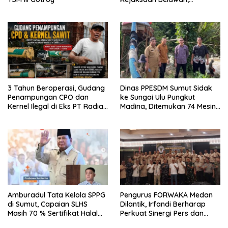
Forwaka Sumut : Tingkatkan
Profesionalisme,
Pendampingan Hukum dan
Ekomoni Semua Anggota
3 Tahun Beroperasi, Gudang
Dinas PPESDM Sumut Sidak
Penampungan CPO dan
ke Sungai Ulu Pungkut
Kernel Ilegal di Eks PT Radian
Madina, Ditemukan 74 Mesin
Utama Km 12 Kulim Kebal
Dompeng Digunakan Pelaku
Hukum
PETI, Lingkungan Hidup
Rusak
Amburadul Tata Kelola SPPG
Pengurus FORWAKA Medan
di Sumut, Capaian SLHS
Dilantik, Irfandi Berharap
Masih 70 % Sertifikat Halal
Perkuat Sinergi Pers dan
30 %, Minim Naker Lokal, Ka
Aparat Penegak Hukum