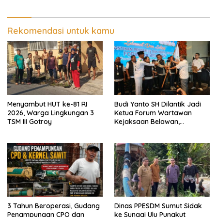
Regional Sumut Cuek, KPPG
Medan: Optimalkan Tim
Pemantau dan Pengawas
MBG
Rekomendasi untuk kamu
Menyambut HUT ke-81 RI
Budi Yanto SH Dilantik Jadi
2026, Warga Lingkungan 3
Ketua Forum Wartawan
TSM III Gotroy
Kejaksaan Belawan,
Forwaka Sumut : Tingkatkan
Profesionalisme,
Pendampingan Hukum dan
Ekomoni Semua Anggota
3 Tahun Beroperasi, Gudang
Dinas PPESDM Sumut Sidak
Penampungan CPO dan
ke Sungai Ulu Pungkut