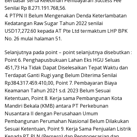
Berdasar serta Kelebihan Pembayaran Success Fee
Senilai Rp 8.271.191.768,56.
4. PTPN II Belum Mengenakan Denda Keterlambatan
Kedatangan Raw Sugar Tahun 2022 senilai
USD17,272.60 kepada AT Pte Ltd termaktum LHP BPK
No. 26 mulai halaman 51.
Selanjutnya pada point – point selanjutnya disebutkan :
Point 6. Penghapusbukuan Lahan Eks HGU Seluas
451,73 Ha Tidak Dapat Diselesaikan Tepat Waktu dan
Terdapat Ganti Rugi yang Belum Diterima Senilai
Rp384.317.459.410,00, Point 7. Pembayaran Biaya
Keamanan Tahun 2021 s.d. 2023 Belum Sesuai
Ketentuan, Point 8. Kerja sama Pembangunan Kota
Mandiri Bekala (KMB) antara PT Perkebunan
Nusantara II dengan Perusahaan Umum
Pembangunan Perumahan Nasional Belum Dilakukan
Sesuai Ketentuan, Point 9. Kerja Sama Penjualan Listrik
Kepada PT PLN (Persero) dan Pengoperasian dan