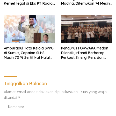
Kernel Ilegal di Eks PT Radian
Madina, Ditemukan 74 Mesin
Utama Km 12 Kulim Kebal
Dompeng Digunakan Pelaku
Hukum
PETI, Lingkungan Hidup
Rusak
Amburadul Tata Kelola SPPG
Pengurus FORWAKA Medan
di Sumut, Capaian SLHS
Dilantik, Irfandi Berharap
Masih 70 % Sertifikat Halal
Perkuat Sinergi Pers dan
30 %, Minim Naker Lokal, Ka
Aparat Penegak Hukum
Regional Sumut Cuek, KPPG
Medan: Optimalkan Tim
Pemantau dan Pengawas
MBG
Tinggalkan Balasan
Alamat email Anda tidak akan dipublikasikan.
Ruas yang wajib
ditandai
*