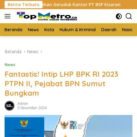
Langsung
ahan Geruduk Kantor PT BSP Kisaran
Berita Terbaru
Budi Yanto SH Di
ke
konten
Beranda
News
Kota
Hukum & Kriminal
Daerah
Nasion
Beranda
News
News
Fantastis! Intip LHP BPK RI 2023
PTPN II, Pejabat BPN Sumut
Bungkam
Admin
9 November 2024