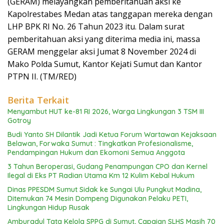
(GERAM) melayangkan pemberitahuan aksi ke
Kapolrestabes Medan atas tanggapan mereka dengan
LHP BPK RI No. 26 Tahun 2023 itu. Dalam surat
pemberitahuan aksi yang diterima media ini, massa
GERAM menggelar aksi Jumat 8 November 2024 di
Mako Polda Sumut, Kantor Kejati Sumut dan Kantor
PTPN II. (TM/RED)
Berita Terkait
Menyambut HUT ke-81 RI 2026, Warga Lingkungan 3 TSM III
Gotroy
Budi Yanto SH Dilantik Jadi Ketua Forum Wartawan Kejaksaan
Belawan, Forwaka Sumut : Tingkatkan Profesionalisme,
Pendampingan Hukum dan Ekomoni Semua Anggota
3 Tahun Beroperasi, Gudang Penampungan CPO dan Kernel
Ilegal di Eks PT Radian Utama Km 12 Kulim Kebal Hukum
Dinas PPESDM Sumut Sidak ke Sungai Ulu Pungkut Madina,
Ditemukan 74 Mesin Dompeng Digunakan Pelaku PETI,
Lingkungan Hidup Rusak
Amburadul Tata Kelola SPPG di Sumut, Capaian SLHS Masih 70