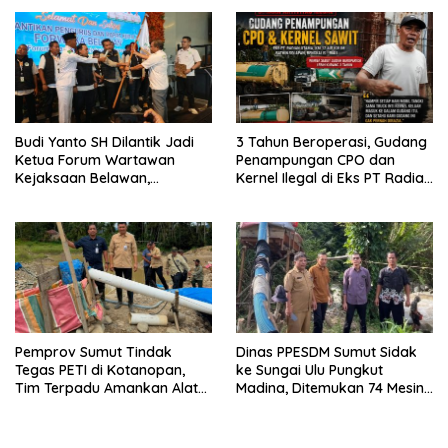
Budi Yanto SH Dilantik Jadi
3 Tahun Beroperasi, Gudang
Ketua Forum Wartawan
Penampungan CPO dan
Kejaksaan Belawan,
Kernel Ilegal di Eks PT Radian
Forwaka Sumut : Tingkatkan
Utama Km 12 Kulim Kebal
Profesionalisme,
Hukum
Pendampingan Hukum dan
Ekomoni Semua Anggota
Pemprov Sumut Tindak
Dinas PPESDM Sumut Sidak
Tegas PETI di Kotanopan,
ke Sungai Ulu Pungkut
Tim Terpadu Amankan Alat
Madina, Ditemukan 74 Mesin
Berat dan Barang Bukti
Dompeng Digunakan Pelaku
PETI, Lingkungan Hidup
Rusak