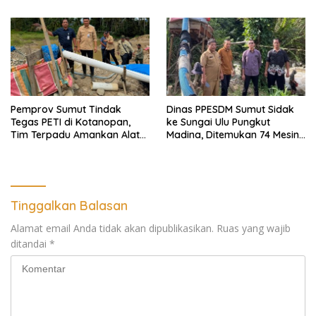
Profesionalisme,
Hukum
Pendampingan Hukum dan
Ekomoni Semua Anggota
Pemprov Sumut Tindak
Dinas PPESDM Sumut Sidak
Tegas PETI di Kotanopan,
ke Sungai Ulu Pungkut
Tim Terpadu Amankan Alat
Madina, Ditemukan 74 Mesin
Berat dan Barang Bukti
Dompeng Digunakan Pelaku
PETI, Lingkungan Hidup
Rusak
Tinggalkan Balasan
Alamat email Anda tidak akan dipublikasikan.
Ruas yang wajib
ditandai
*