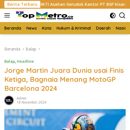
Langsung
Berita Terbaru
HKTI Asahan Geruduk Kantor PT BSP Kisaran
Budi
ke
konten
Beranda
News
Kota
Hukum & Kriminal
Daerah
Nasion
Beranda
Balap
Balap
,
Headline
Jorge Martin Juara Dunia usai Finis
Ketiga, Bagnaia Menang MotoGP
Barcelona 2024
Admin
18 November 2024