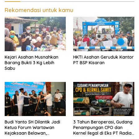
Rekomendasi untuk kamu
Kejari Asahan Musnahkan
HKTI Asahan Geruduk Kantor
Barang Bukti 3 Kg Lebih
PT BSP Kisaran
Sabu
Budi Yanto SH Dilantik Jadi
3 Tahun Beroperasi, Gudang
Ketua Forum Wartawan
Penampungan CPO dan
Kejaksaan Belawan,
Kernel Ilegal di Eks PT Radian
Forwaka Sumut : Tingkatkan
Utama Km 12 Kulim Kebal