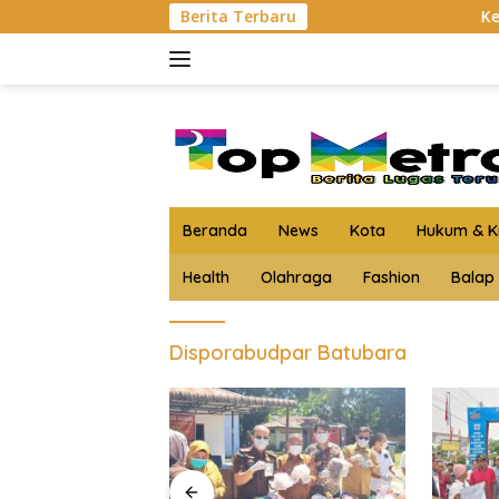
Langsung
Berita Terbaru
Kejari Asahan
ke
konten
Beranda
News
Kota
Hukum & Kr
Health
Olahraga
Fashion
Balap
Disporabudpar Batubara