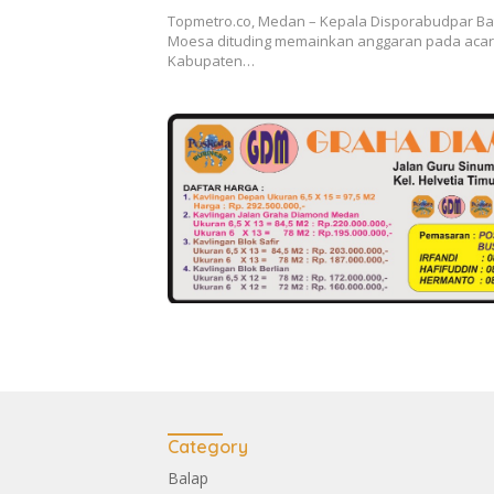
Batubara
Topmetro.co, Medan – Kepala Disporabudpar Bat
Moesa dituding memainkan anggaran pada aca
Kabupaten…
Category
Balap