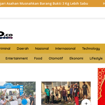
 Musnahkan Barang Bukti 3 Kg Lebih Sabu
HKTI Asahan 
iminal
Daerah
Nasional
Internasional
Technology
Entertainment
Food
Otomotif
Ekonomi
Lifestyle