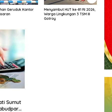
t HUT ke-81 RI 2026,
Budi Yanto SH Dilantik Jadi
Muha
ngkungan 3 TSM III
Ketua Forum Wartawan
Tarig
Kejaksaan Belawan, Forwaka
Olah
Sumut : Tingkatkan
Bang
Profesionalisme,
Pendampingan Hukum dan
Ekomoni Semua Anggota
ati Sumut
rabudpar