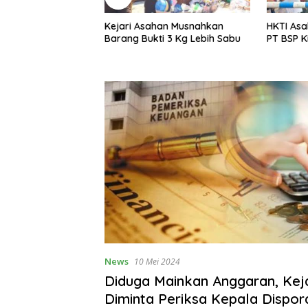
an Musnahkan
HKTI Asahan Geruduk Kantor
Menyambu
i 3 Kg Lebih Sabu
PT BSP Kisaran
Warga Li
Gotroy
News
10 Mei 2024
Diduga Mainkan Anggaran, Kej
Diminta Periksa Kepala Dispo