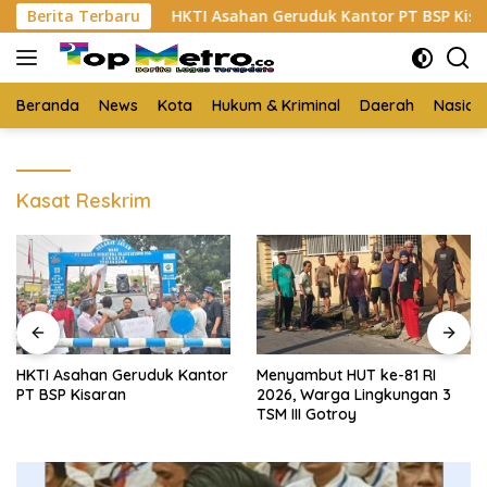
Langsung
 Sabu
Berita Terbaru
HKTI Asahan Geruduk Kantor PT BSP Kisaran
ke
konten
Beranda
News
Kota
Hukum & Kriminal
Daerah
Nasion
Kasat Reskrim
HKTI Asahan Geruduk Kantor
Menyambut HUT ke-81 RI
PT BSP Kisaran
2026, Warga Lingkungan 3
TSM III Gotroy