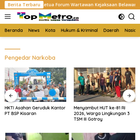
Langsung
ilantik Jadi Ketua Forum Wartawan Kejaksaan Belawan, Forwa
Berita Terbaru
ke
konten
Beranda
News
Kota
Hukum & Kriminal
Daerah
Nasion
Pengedar Narkoba
HKTI Asahan Geruduk Kantor
Menyambut HUT ke-81 RI
PT BSP Kisaran
2026, Warga Lingkungan 3
TSM III Gotroy