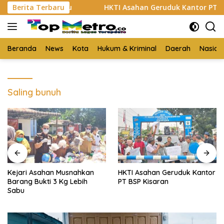
Langsung
g Lebih Sabu
Berita Terbaru
HKTI Asahan Geruduk Kantor PT BSP Kisa
ke
konten
Beranda
News
Kota
Hukum & Kriminal
Daerah
Nasion
Saling bunuh
HKTI Asahan Geruduk Kantor
Menyambut HUT ke-81 RI
PT BSP Kisaran
2026, Warga Lingkungan 3
TSM III Gotroy