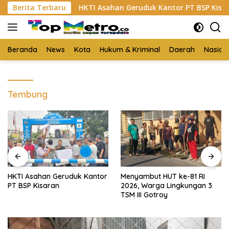
Langsung
 Sabu
Berita Terbaru
HKTI Asahan Geruduk Kantor PT BSP Kisaran
ke
konten
Beranda
News
Kota
Hukum & Kriminal
Daerah
Nasion
Tembung
HKTI Asahan Geruduk Kantor
Menyambut HUT ke-81 RI
PT BSP Kisaran
2026, Warga Lingkungan 3
TSM III Gotroy