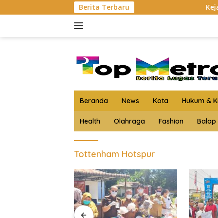
Langsung
Berita Terbaru
Kejari Asahan 
ke
konten
Beranda
News
Kota
Hukum & Kr
Health
Olahraga
Fashion
Balap
Tottenham Hotspur