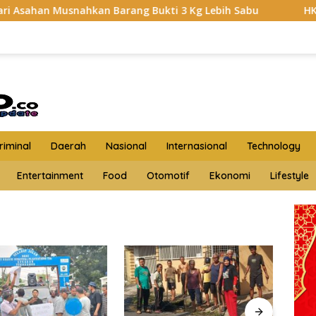
Musnahkan Barang Bukti 3 Kg Lebih Sabu
HKTI Asahan G
iminal
Daerah
Nasional
Internasional
Technology
Entertainment
Food
Otomotif
Ekonomi
Lifestyle