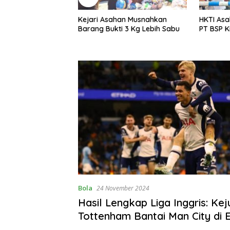
an Musnahkan
HKTI Asahan Geruduk Kantor
Menyambu
i 3 Kg Lebih Sabu
PT BSP Kisaran
Warga Li
Gotroy
Bola
24 November 2024
Hasil Lengkap Liga Inggris: Kej
Tottenham Bantai Man City di E
Stadium