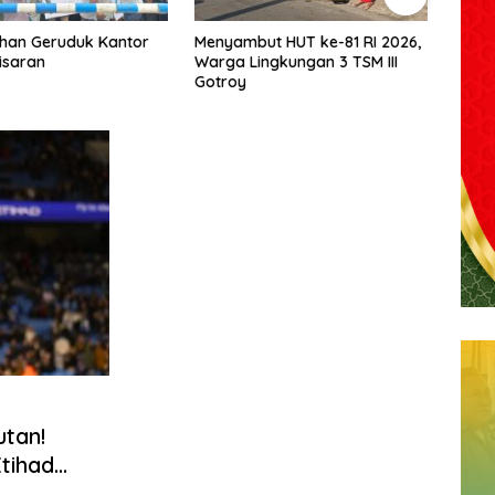
t HUT ke-81 RI 2026,
Budi Yanto SH Dilantik Jadi
Muha
ngkungan 3 TSM III
Ketua Forum Wartawan
Tarig
Kejaksaan Belawan, Forwaka
Olah
Sumut : Tingkatkan
Bang
Profesionalisme,
Pendampingan Hukum dan
Ekomoni Semua Anggota
utan!
tihad