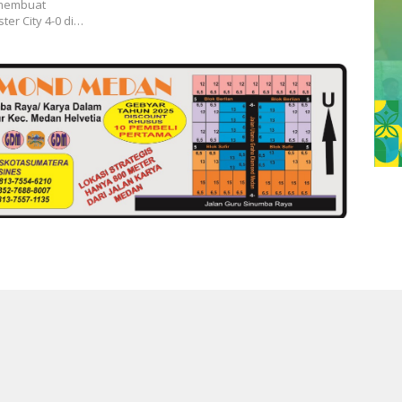
 membuat
er City 4-0 di…