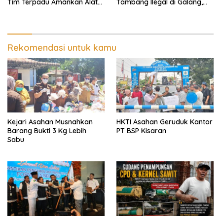
Tim Terpadu Amankan Alat
Tambang Ilegal di Galang,
Berat dan Barang Bukti
Deli Serdang dan 2 Titik
Galian C di Sergai
Rekomendasi untuk kamu
Kejari Asahan Musnahkan
HKTI Asahan Geruduk Kantor
Barang Bukti 3 Kg Lebih
PT BSP Kisaran
Sabu