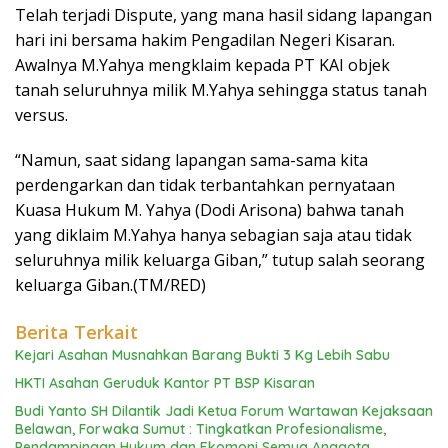
Telah terjadi Dispute, yang mana hasil sidang lapangan
hari ini bersama hakim Pengadilan Negeri Kisaran.
Awalnya M.Yahya mengklaim kepada PT KAI objek
tanah seluruhnya milik M.Yahya sehingga status tanah
versus.
“Namun, saat sidang lapangan sama-sama kita
perdengarkan dan tidak terbantahkan pernyataan
Kuasa Hukum M. Yahya (Dodi Arisona) bahwa tanah
yang diklaim M.Yahya hanya sebagian saja atau tidak
seluruhnya milik keluarga Giban,” tutup salah seorang
keluarga Giban.(TM/RED)
Berita Terkait
Kejari Asahan Musnahkan Barang Bukti 3 Kg Lebih Sabu
HKTI Asahan Geruduk Kantor PT BSP Kisaran
Budi Yanto SH Dilantik Jadi Ketua Forum Wartawan Kejaksaan
Belawan, Forwaka Sumut : Tingkatkan Profesionalisme,
Pendampingan Hukum dan Ekomoni Semua Anggota