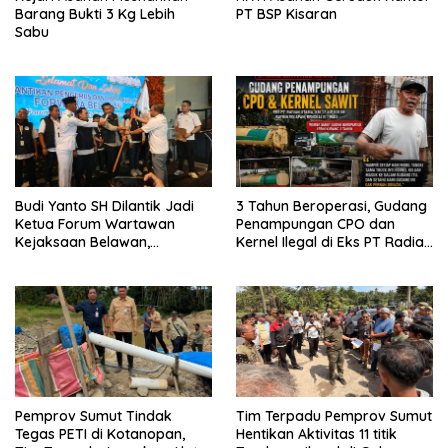
Barang Bukti 3 Kg Lebih
PT BSP Kisaran
Sabu
Budi Yanto SH Dilantik Jadi
3 Tahun Beroperasi, Gudang
Ketua Forum Wartawan
Penampungan CPO dan
Kejaksaan Belawan,
Kernel Ilegal di Eks PT Radian
Forwaka Sumut : Tingkatkan
Utama Km 12 Kulim Kebal
Profesionalisme,
Hukum
Pendampingan Hukum dan
Ekomoni Semua Anggota
Pemprov Sumut Tindak
Tim Terpadu Pemprov Sumut
Tegas PETI di Kotanopan,
Hentikan Aktivitas 11 titik