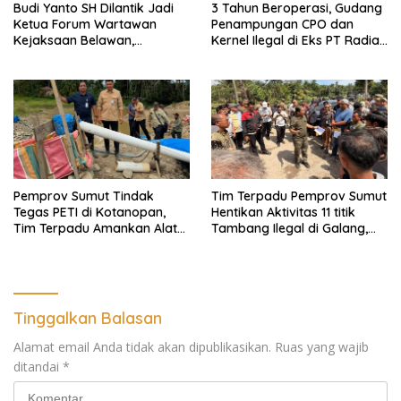
Budi Yanto SH Dilantik Jadi
3 Tahun Beroperasi, Gudang
Ketua Forum Wartawan
Penampungan CPO dan
Kejaksaan Belawan,
Kernel Ilegal di Eks PT Radian
Forwaka Sumut : Tingkatkan
Utama Km 12 Kulim Kebal
Profesionalisme,
Hukum
Pendampingan Hukum dan
Ekomoni Semua Anggota
Pemprov Sumut Tindak
Tim Terpadu Pemprov Sumut
Tegas PETI di Kotanopan,
Hentikan Aktivitas 11 titik
Tim Terpadu Amankan Alat
Tambang Ilegal di Galang,
Berat dan Barang Bukti
Deli Serdang dan 2 Titik
Galian C di Sergai
Tinggalkan Balasan
Alamat email Anda tidak akan dipublikasikan.
Ruas yang wajib
ditandai
*