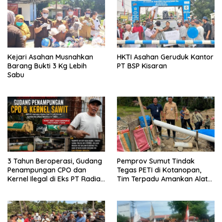
Kejari Asahan Musnahkan
HKTI Asahan Geruduk Kantor
Barang Bukti 3 Kg Lebih
PT BSP Kisaran
Sabu
3 Tahun Beroperasi, Gudang
Pemprov Sumut Tindak
Penampungan CPO dan
Tegas PETI di Kotanopan,
Kernel Ilegal di Eks PT Radian
Tim Terpadu Amankan Alat
Utama Km 12 Kulim Kebal
Berat dan Barang Bukti
Hukum