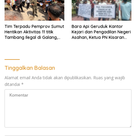
Tim Terpadu Pemprov Sumut
Bara Api Geruduk Kantor
Hentikan Aktivitas 11 titik
Kejari dan Pengadilan Negeri
Tambang Ilegal di Galang,
Asahan, Ketua PN Kisaran
Deli Serdang dan 2 Titik
Takut Kena Panas Saat
Galian C di Sergai
Terima Demonstran
Tinggalkan Balasan
Alamat email Anda tidak akan dipublikasikan.
Ruas yang wajib
ditandai
*