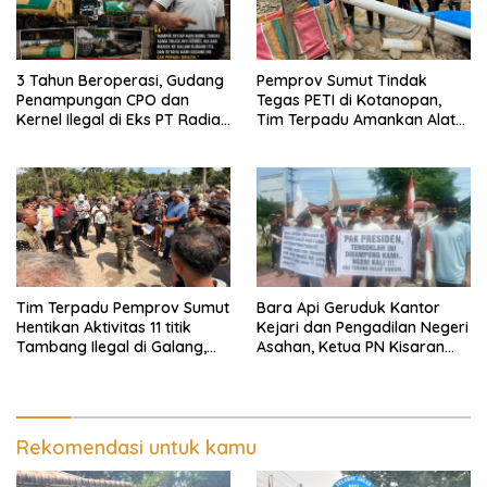
3 Tahun Beroperasi, Gudang
Pemprov Sumut Tindak
Penampungan CPO dan
Tegas PETI di Kotanopan,
Kernel Ilegal di Eks PT Radian
Tim Terpadu Amankan Alat
Utama Km 12 Kulim Kebal
Berat dan Barang Bukti
Hukum
Tim Terpadu Pemprov Sumut
Bara Api Geruduk Kantor
Hentikan Aktivitas 11 titik
Kejari dan Pengadilan Negeri
Tambang Ilegal di Galang,
Asahan, Ketua PN Kisaran
Deli Serdang dan 2 Titik
Takut Kena Panas Saat
Galian C di Sergai
Terima Demonstran
Rekomendasi untuk kamu