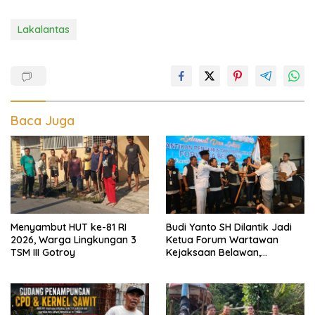
Lakalantas
Baca Juga
Menyambut HUT ke-81 RI
Budi Yanto SH Dilantik Jadi
2026, Warga Lingkungan 3
Ketua Forum Wartawan
TSM III Gotroy
Kejaksaan Belawan,
Forwaka Sumut : Tingkatkan
Profesionalisme,
Pendampingan Hukum dan
Ekomoni Semua Anggota