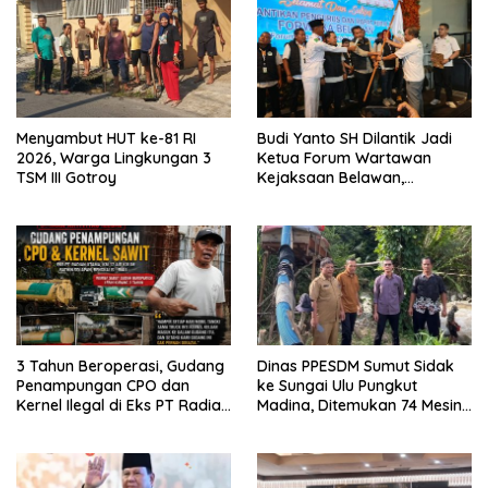
Menyambut HUT ke-81 RI
Budi Yanto SH Dilantik Jadi
2026, Warga Lingkungan 3
Ketua Forum Wartawan
TSM III Gotroy
Kejaksaan Belawan,
Forwaka Sumut : Tingkatkan
Profesionalisme,
Pendampingan Hukum dan
Ekomoni Semua Anggota
3 Tahun Beroperasi, Gudang
Dinas PPESDM Sumut Sidak
Penampungan CPO dan
ke Sungai Ulu Pungkut
Kernel Ilegal di Eks PT Radian
Madina, Ditemukan 74 Mesin
Utama Km 12 Kulim Kebal
Dompeng Digunakan Pelaku
Hukum
PETI, Lingkungan Hidup
Rusak