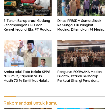
3 Tahun Beroperasi, Gudang
Dinas PPESDM Sumut Sidak
Penampungan CPO dan
ke Sungai Ulu Pungkut
Kernel Ilegal di Eks PT Radian
Madina, Ditemukan 74 Mesin
Utama Km 12 Kulim Kebal
Dompeng Digunakan Pelaku
Hukum
PETI, Lingkungan Hidup
Rusak
Amburadul Tata Kelola SPPG
Pengurus FORWAKA Medan
di Sumut, Capaian SLHS
Dilantik, Irfandi Berharap
Masih 70 % Sertifikat Halal
Perkuat Sinergi Pers dan
30 %, Minim Naker Lokal, Ka
Aparat Penegak Hukum
Regional Sumut Cuek, KPPG
Medan: Optimalkan Tim
Pemantau dan Pengawas
MBG
Rekomendasi untuk kamu