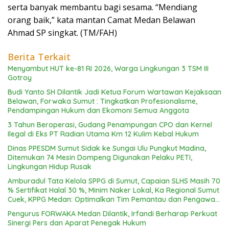
serta banyak membantu bagi sesama. “Mendiang
orang baik,” kata mantan Camat Medan Belawan
Ahmad SP singkat. (TM/FAH)
Berita Terkait
Menyambut HUT ke-81 RI 2026, Warga Lingkungan 3 TSM III
Gotroy
Budi Yanto SH Dilantik Jadi Ketua Forum Wartawan Kejaksaan
Belawan, Forwaka Sumut : Tingkatkan Profesionalisme,
Pendampingan Hukum dan Ekomoni Semua Anggota
3 Tahun Beroperasi, Gudang Penampungan CPO dan Kernel
Ilegal di Eks PT Radian Utama Km 12 Kulim Kebal Hukum
Dinas PPESDM Sumut Sidak ke Sungai Ulu Pungkut Madina,
Ditemukan 74 Mesin Dompeng Digunakan Pelaku PETI,
Lingkungan Hidup Rusak
Amburadul Tata Kelola SPPG di Sumut, Capaian SLHS Masih 70
% Sertifikat Halal 30 %, Minim Naker Lokal, Ka Regional Sumut
Cuek, KPPG Medan: Optimalkan Tim Pemantau dan Pengawas
MBG
Pengurus FORWAKA Medan Dilantik, Irfandi Berharap Perkuat
Sinergi Pers dan Aparat Penegak Hukum