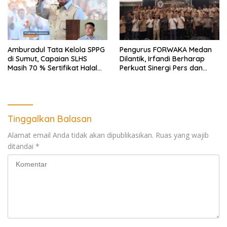
Amburadul Tata Kelola SPPG
Pengurus FORWAKA Medan
di Sumut, Capaian SLHS
Dilantik, Irfandi Berharap
Masih 70 % Sertifikat Halal
Perkuat Sinergi Pers dan
30 %, Minim Naker Lokal, Ka
Aparat Penegak Hukum
Regional Sumut Cuek, KPPG
Medan: Optimalkan Tim
Pemantau dan Pengawas
MBG
Tinggalkan Balasan
Alamat email Anda tidak akan dipublikasikan.
Ruas yang wajib
ditandai
*