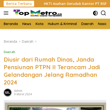
Langsung
u
Berita Terbaru
HKTI Asahan Geruduk Kantor PT BSP Kisaran
ke
konten
Beranda
News
Kota
Hukum & Kriminal
Daerah
Nasion
Beranda
Daerah
Daerah
Diusir dari Rumah Dinas, Janda
Pensiunan PTPN II Terancam Jadi
Gelandangan Jelang Ramadhan
2024
Admin
9 Maret 2024