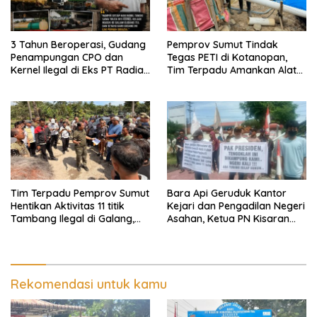
3 Tahun Beroperasi, Gudang
Pemprov Sumut Tindak
Penampungan CPO dan
Tegas PETI di Kotanopan,
Kernel Ilegal di Eks PT Radian
Tim Terpadu Amankan Alat
Utama Km 12 Kulim Kebal
Berat dan Barang Bukti
Hukum
Tim Terpadu Pemprov Sumut
Bara Api Geruduk Kantor
Hentikan Aktivitas 11 titik
Kejari dan Pengadilan Negeri
Tambang Ilegal di Galang,
Asahan, Ketua PN Kisaran
Deli Serdang dan 2 Titik
Takut Kena Panas Saat
Galian C di Sergai
Terima Demonstran
Rekomendasi untuk kamu