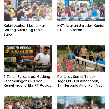
Kejari Asahan Musnahkan
HKTI Asahan Geruduk Kantor
Barang Bukti 3 Kg Lebih
PT BSP Kisaran
Sabu
3 Tahun Beroperasi, Gudang
Pemprov Sumut Tindak
Penampungan CPO dan
Tegas PETI di Kotanopan,
Kernel Ilegal di Eks PT Radian
Tim Terpadu Amankan Alat
Utama Km 12 Kulim Kebal
Berat dan Barang Bukti
Hukum