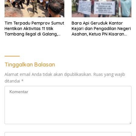
Tim Terpadu Pemprov Sumut
Bara Api Geruduk Kantor
Hentikan Aktivitas 11 titik
Kejari dan Pengadilan Negeri
Tambang Ilegal di Galang,
Asahan, Ketua PN Kisaran
Deli Serdang dan 2 Titik
Takut Kena Panas Saat
Galian C di Sergai
Terima Demonstran
Tinggalkan Balasan
Alamat email Anda tidak akan dipublikasikan.
Ruas yang wajib
ditandai
*