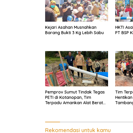
Kejari Asahan Musnahkan
HKTI Asa
Barang Bukti 3 Kg Lebih Sabu
PT BSP K
Pemprov Sumut Tindak Tegas
Tim Ter
PETI di Kotanopan, Tim
Hentikan A
Terpadu Amankan Alat Berat
Tambang 
dan Barang Bukti
Serdang d
Sergai
Rekomendasi untuk kamu