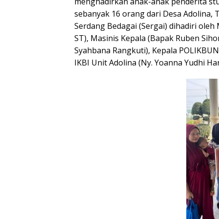
menghadirkan anak-anak penderita stu
sebanyak 16 orang dari Desa Adolina,
Serdang Bedagai (Sergai) dihadiri ole
ST), Masinis Kepala (Bapak Ruben Siho
Syahbana Rangkuti), Kepala POLIKBUN A
IKBI Unit Adolina (Ny. Yoanna Yudhi H