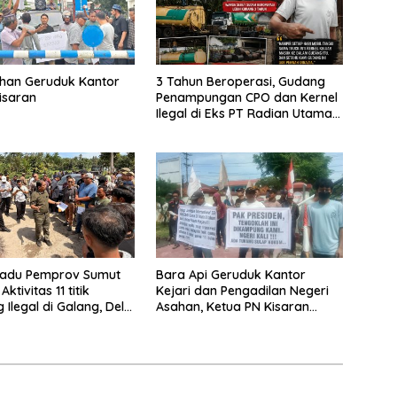
han Geruduk Kantor
3 Tahun Beroperasi, Gudang
isaran
Penampungan CPO dan Kernel
Ilegal di Eks PT Radian Utama
Km 12 Kulim Kebal Hukum
padu Pemprov Sumut
Bara Api Geruduk Kantor
ktivitas 11 titik
Kejari dan Pengadilan Negeri
Ilegal di Galang, Deli
Asahan, Ketua PN Kisaran
an 2 Titik Galian C di
Takut Kena Panas Saat Terima
Demonstran