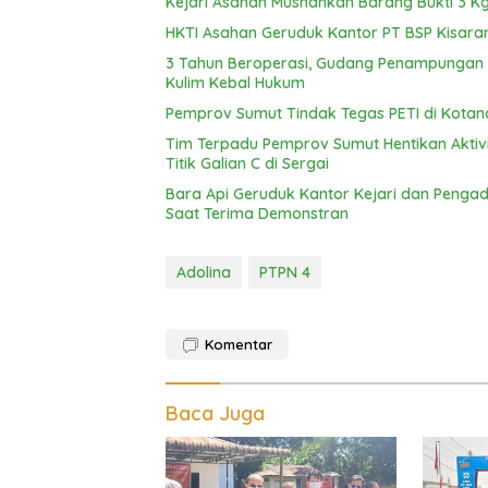
Kejari Asahan Musnahkan Barang Bukti 3 Kg
HKTI Asahan Geruduk Kantor PT BSP Kisara
3 Tahun Beroperasi, Gudang Penampungan C
Kulim Kebal Hukum
Pemprov Sumut Tindak Tegas PETI di Kotan
Tim Terpadu Pemprov Sumut Hentikan Aktivita
Titik Galian C di Sergai
Bara Api Geruduk Kantor Kejari dan Pengad
Saat Terima Demonstran
Adolina
PTPN 4
Komentar
Baca Juga