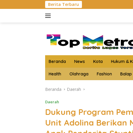
Langsung
Berita Terbaru
Kejari Asahan Musnahkan
ke
konten
Beranda
News
Kota
Hukum & Kr
Health
Olahraga
Fashion
Balap
Beranda
Daerah
Daerah
Dukung Program Pemer
Unit Adolina Berikan