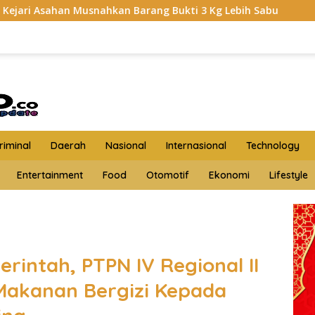
 Barang Bukti 3 Kg Lebih Sabu
HKTI Asahan Geruduk Ka
iminal
Daerah
Nasional
Internasional
Technology
Entertainment
Food
Otomotif
Ekonomi
Lifestyle
intah, PTPN IV Regional II
 Makanan Bergizi Kepada