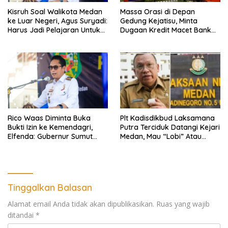
Kisruh Soal Walikota Medan
Massa Orasi di Depan
ke Luar Negeri, Agus Suryadi:
Gedung Kejatisu, Minta
Harus Jadi Pelajaran Untuk
Dugaan Kredit Macet Bank
Fokus Pada Tanggung
Sumut Dibongkar
Jawab Terhadap
Masyarakat
Rico Waas Diminta Buka
Plt Kadisdikbud Laksamana
Bukti Izin ke Kemendagri,
Putra Terciduk Datangi Kejari
Elfenda: Gubernur Sumut
Medan, Mau “Lobi” Atau
Harus Cek
Diperiksa?
Tinggalkan Balasan
Alamat email Anda tidak akan dipublikasikan.
Ruas yang wajib
ditandai
*