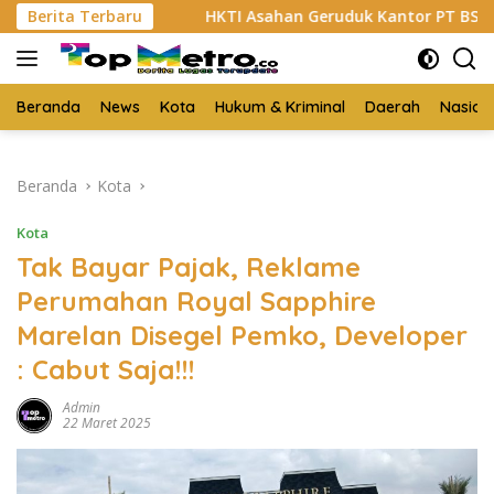
Langsung
abu
Berita Terbaru
HKTI Asahan Geruduk Kantor PT BSP Kisaran
ke
konten
Beranda
News
Kota
Hukum & Kriminal
Daerah
Nasion
Beranda
Kota
Kota
Tak Bayar Pajak, Reklame
Perumahan Royal Sapphire
Marelan Disegel Pemko, Developer
: Cabut Saja!!!
Admin
22 Maret 2025