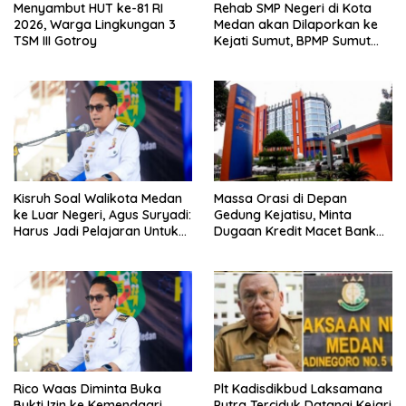
Menyambut HUT ke-81 RI
Rehab SMP Negeri di Kota
2026, Warga Lingkungan 3
Medan akan Dilaporkan ke
TSM III Gotroy
Kejati Sumut, BPMP Sumut
Diduga Lemah Pengawasan
Kisruh Soal Walikota Medan
Massa Orasi di Depan
ke Luar Negeri, Agus Suryadi:
Gedung Kejatisu, Minta
Harus Jadi Pelajaran Untuk
Dugaan Kredit Macet Bank
Fokus Pada Tanggung
Sumut Dibongkar
Jawab Terhadap
Masyarakat
Rico Waas Diminta Buka
Plt Kadisdikbud Laksamana
Bukti Izin ke Kemendagri,
Putra Terciduk Datangi Kejari