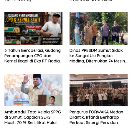
Forwaka Sumut : Tingkatkan
Profesionalisme,
Pendampingan Hukum dan
Ekomoni Semua Anggota
3 Tahun Beroperasi, Gudang
Dinas PPESDM Sumut Sidak
Penampungan CPO dan
ke Sungai Ulu Pungkut
Kernel Ilegal di Eks PT Radian
Madina, Ditemukan 74 Mesin
Utama Km 12 Kulim Kebal
Dompeng Digunakan Pelaku
Hukum
PETI, Lingkungan Hidup
Rusak
Amburadul Tata Kelola SPPG
Pengurus FORWAKA Medan
di Sumut, Capaian SLHS
Dilantik, Irfandi Berharap
Masih 70 % Sertifikat Halal
Perkuat Sinergi Pers dan
30 %, Minim Naker Lokal, Ka
Aparat Penegak Hukum