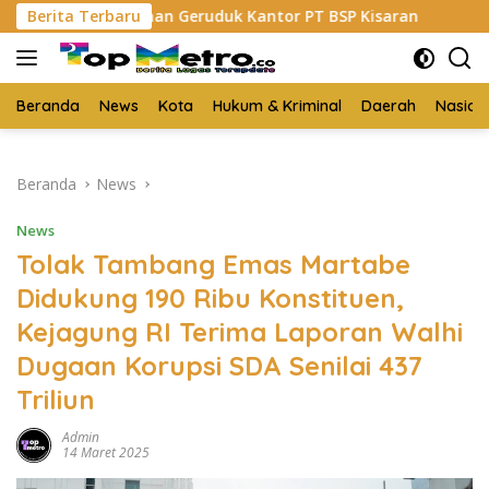
Langsung
an Geruduk Kantor PT BSP Kisaran
Berita Terbaru
Budi Yanto SH Dila
ke
konten
Beranda
News
Kota
Hukum & Kriminal
Daerah
Nasion
Beranda
News
News
Tolak Tambang Emas Martabe
Didukung 190 Ribu Konstituen,
Kejagung RI Terima Laporan Walhi
Dugaan Korupsi SDA Senilai 437
Triliun
Admin
14 Maret 2025