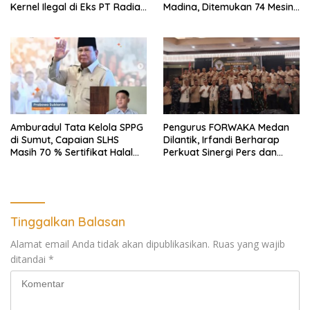
Kernel Ilegal di Eks PT Radian
Madina, Ditemukan 74 Mesin
Utama Km 12 Kulim Kebal
Dompeng Digunakan Pelaku
Hukum
PETI, Lingkungan Hidup
Rusak
Amburadul Tata Kelola SPPG
Pengurus FORWAKA Medan
di Sumut, Capaian SLHS
Dilantik, Irfandi Berharap
Masih 70 % Sertifikat Halal
Perkuat Sinergi Pers dan
30 %, Minim Naker Lokal, Ka
Aparat Penegak Hukum
Regional Sumut Cuek, KPPG
Medan: Optimalkan Tim
Pemantau dan Pengawas
MBG
Tinggalkan Balasan
Alamat email Anda tidak akan dipublikasikan.
Ruas yang wajib
ditandai
*