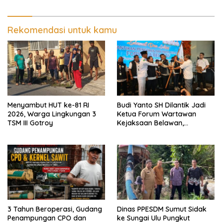
Regional Sumut Cuek, KPPG
Medan: Optimalkan Tim
Pemantau dan Pengawas
MBG
Rekomendasi untuk kamu
Menyambut HUT ke-81 RI
Budi Yanto SH Dilantik Jadi
2026, Warga Lingkungan 3
Ketua Forum Wartawan
TSM III Gotroy
Kejaksaan Belawan,
Forwaka Sumut : Tingkatkan
Profesionalisme,
Pendampingan Hukum dan
Ekomoni Semua Anggota
3 Tahun Beroperasi, Gudang
Dinas PPESDM Sumut Sidak
Penampungan CPO dan
ke Sungai Ulu Pungkut