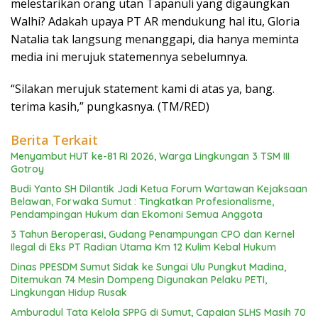
melestarikan orang utan Tapanuli yang digaungkan
Walhi? Adakah upaya PT AR mendukung hal itu, Gloria
Natalia tak langsung menanggapi, dia hanya meminta
media ini merujuk statemennya sebelumnya.
“Silakan merujuk statement kami di atas ya, bang.
terima kasih,” pungkasnya. (TM/RED)
Berita Terkait
Menyambut HUT ke-81 RI 2026, Warga Lingkungan 3 TSM III
Gotroy
Budi Yanto SH Dilantik Jadi Ketua Forum Wartawan Kejaksaan
Belawan, Forwaka Sumut : Tingkatkan Profesionalisme,
Pendampingan Hukum dan Ekomoni Semua Anggota
3 Tahun Beroperasi, Gudang Penampungan CPO dan Kernel
Ilegal di Eks PT Radian Utama Km 12 Kulim Kebal Hukum
Dinas PPESDM Sumut Sidak ke Sungai Ulu Pungkut Madina,
Ditemukan 74 Mesin Dompeng Digunakan Pelaku PETI,
Lingkungan Hidup Rusak
Amburadul Tata Kelola SPPG di Sumut, Capaian SLHS Masih 70