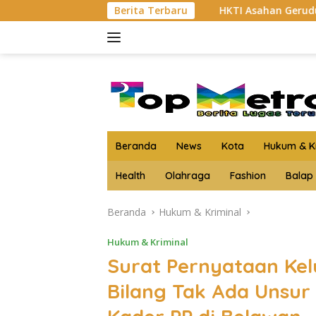
Langsung
Kg Lebih Sabu
HKTI Asahan Geruduk Kantor PT BSP Kis
Berita Terbaru
ke
konten
Beranda
News
Kota
Hukum & Kr
Health
Olahraga
Fashion
Balap
Beranda
Hukum & Kriminal
Hukum & Kriminal
Surat Pernyataan Kel
Bilang Tak Ada Unsur