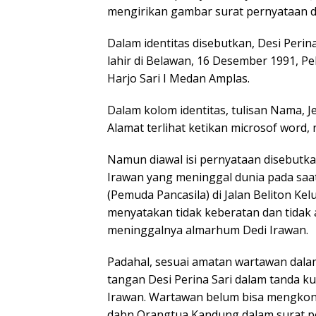
mengirikan gambar surat pernyataan d
Dalam identitas disebutkan, Desi Peri
lahir di Belawan, 16 Desember 1991, Pe
Harjo Sari I Medan Amplas.
Dalam kolom identitas, tulisan Nama, 
Alamat terlihat ketikan microsof word, n
Namun diawal isi pernyataan disebutka
Irawan yang meninggal dunia pada s
(Pemuda Pancasila) di Jalan Beliton K
menyatakan tidak keberatan dan tidak
meninggalnya almarhum Dedi Irawan.
Padahal, sesuai amatan wartawan dalam
tangan Desi Perina Sari dalam tanda k
Irawan. Wartawan belum bisa mengkon
dabn Orangtua Kandung dalam surat pe