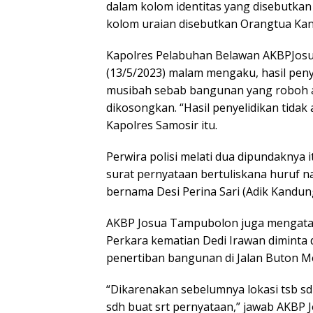
dalam kolom identitas yang disebutkan
kolom uraian disebutkan Orangtua Kan
Kapolres Pelabuhan Belawan AKBPJos
(13/5/2023) malam mengaku, hasil peny
musibah sebab bangunan yang roboh a
dikosongkan. “Hasil penyelidikan tida
Kapolres Samosir itu.
Perwira polisi melati dua dipundakny
surat pernyataan bertuliskana huruf n
bernama Desi Perina Sari (Adik Kandung
AKBP Josua Tampubolon juga mengatak
Perkara kematian Dedi Irawan diminta
penertiban bangunan di Jalan Buton M
“Dikarenakan sebelumnya lokasi tsb s
sdh buat srt pernyataan,” jawab AKBP