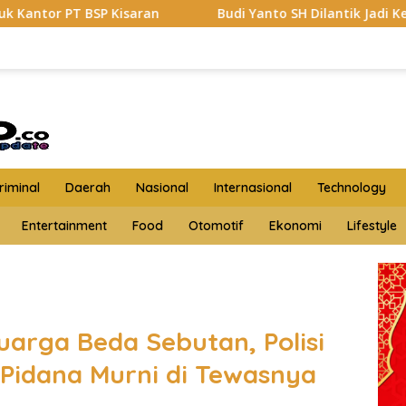
aran
Budi Yanto SH Dilantik Jadi Ketua Forum Wartaw
iminal
Daerah
Nasional
Internasional
Technology
Entertainment
Food
Otomotif
Ekonomi
Lifestyle
uarga Beda Sebutan, Polisi
 Pidana Murni di Tewasnya