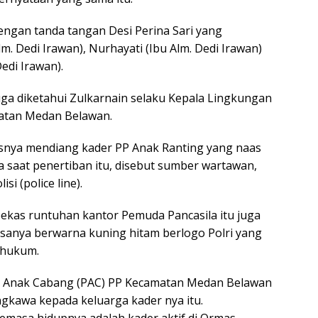
engan tanda tangan Desi Perina Sari yang
. Dedi Irawan), Nurhayati (Ibu Alm. Dedi Irawan)
edi Irawan).
juga diketahui Zulkarnain selaku Kepala Lingkungan
matan Medan Belawan.
asnya mendiang kader PP Anak Ranting yang naas
 saat penertiban itu, disebut sumber wartawan,
si (police line).
kas runtuhan kantor Pemuda Pancasila itu juga
iasanya berwarna kuning hitam berlogo Polri yang
 hukum.
an Anak Cabang (PAC) PP Kecamatan Medan Belawan
kawa kepada keluarga kader nya itu.
emasa hidupnya adalah kader aktif di Ormas