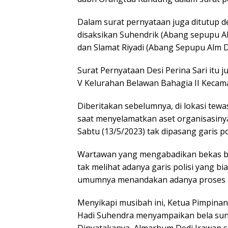
Dalam surat pernyataan juga ditutup d
disaksikan Suhendrik (Abang sepupu Alm
dan Slamat Riyadi (Abang Sepupu Alm D
Surat Pernyataan Desi Perina Sari itu 
V Kelurahan Belawan Bahagia II Keca
Diberitakan sebelumnya, di lokasi tew
saat menyelamatkan aset organisasinya
Sabtu (13/5/2023) tak dipasang garis poli
Wartawan yang mengabadikan bekas be
tak melihat adanya garis polisi yang b
umumnya menandakan adanya proses
Menyikapi musibah ini, Ketua Pimpin
Hadi Suhendra menyampaikan bela sung
Dinyatakanya, Almarhum Dedi Irawan s