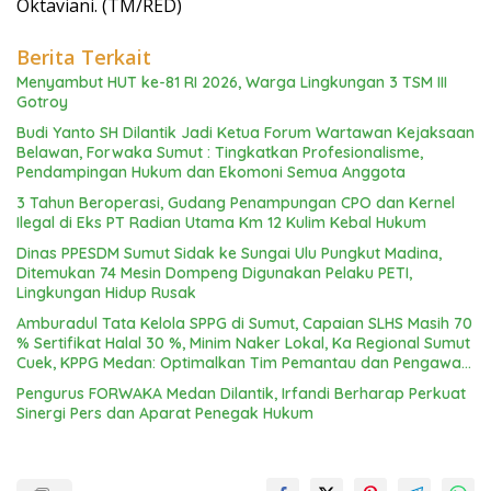
Oktaviani. (TM/RED)
Berita Terkait
Menyambut HUT ke-81 RI 2026, Warga Lingkungan 3 TSM III
Gotroy
Budi Yanto SH Dilantik Jadi Ketua Forum Wartawan Kejaksaan
Belawan, Forwaka Sumut : Tingkatkan Profesionalisme,
Pendampingan Hukum dan Ekomoni Semua Anggota
3 Tahun Beroperasi, Gudang Penampungan CPO dan Kernel
Ilegal di Eks PT Radian Utama Km 12 Kulim Kebal Hukum
Dinas PPESDM Sumut Sidak ke Sungai Ulu Pungkut Madina,
Ditemukan 74 Mesin Dompeng Digunakan Pelaku PETI,
Lingkungan Hidup Rusak
Amburadul Tata Kelola SPPG di Sumut, Capaian SLHS Masih 70
% Sertifikat Halal 30 %, Minim Naker Lokal, Ka Regional Sumut
Cuek, KPPG Medan: Optimalkan Tim Pemantau dan Pengawas
MBG
Pengurus FORWAKA Medan Dilantik, Irfandi Berharap Perkuat
Sinergi Pers dan Aparat Penegak Hukum