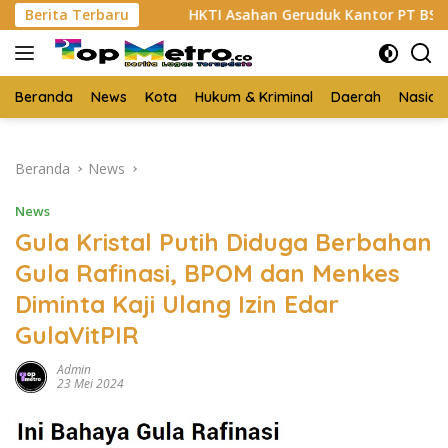
Langsung
abu
Berita Terbaru
HKTI Asahan Geruduk Kantor PT BSP Kisaran
ke
konten
Beranda
News
Kota
Hukum & Kriminal
Daerah
Nasion
Beranda
News
News
Gula Kristal Putih Diduga Berbahan
Gula Rafinasi, BPOM dan Menkes
Diminta Kaji Ulang Izin Edar
GulaVitPIR
Admin
23 Mei 2024