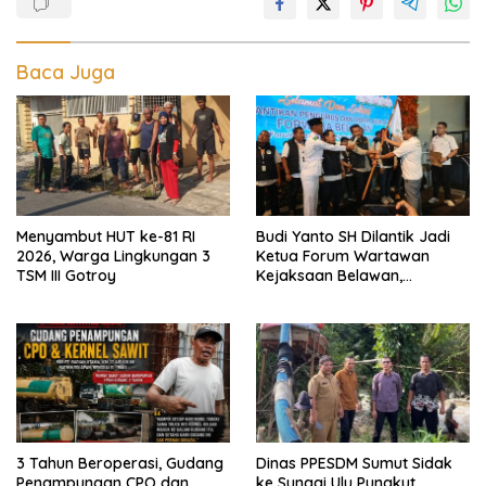
Baca Juga
Menyambut HUT ke-81 RI
Budi Yanto SH Dilantik Jadi
2026, Warga Lingkungan 3
Ketua Forum Wartawan
TSM III Gotroy
Kejaksaan Belawan,
Forwaka Sumut : Tingkatkan
Profesionalisme,
Pendampingan Hukum dan
Ekomoni Semua Anggota
3 Tahun Beroperasi, Gudang
Dinas PPESDM Sumut Sidak
Penampungan CPO dan
ke Sungai Ulu Pungkut