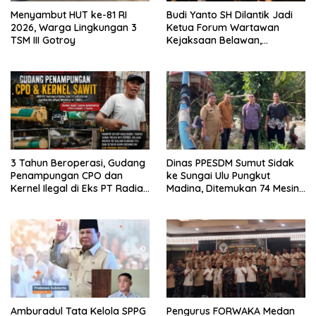
Menyambut HUT ke-81 RI
Budi Yanto SH Dilantik Jadi
2026, Warga Lingkungan 3
Ketua Forum Wartawan
TSM III Gotroy
Kejaksaan Belawan,
Forwaka Sumut : Tingkatkan
Profesionalisme,
Pendampingan Hukum dan
Ekomoni Semua Anggota
3 Tahun Beroperasi, Gudang
Dinas PPESDM Sumut Sidak
Penampungan CPO dan
ke Sungai Ulu Pungkut
Kernel Ilegal di Eks PT Radian
Madina, Ditemukan 74 Mesin
Utama Km 12 Kulim Kebal
Dompeng Digunakan Pelaku
Hukum
PETI, Lingkungan Hidup
Rusak
Amburadul Tata Kelola SPPG
Pengurus FORWAKA Medan