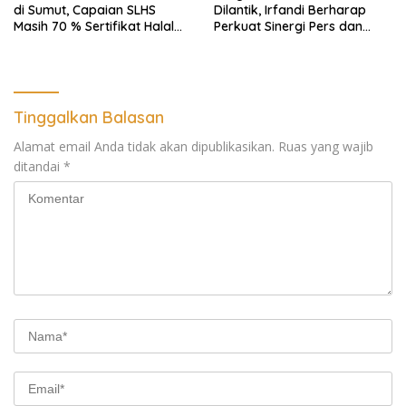
di Sumut, Capaian SLHS
Dilantik, Irfandi Berharap
Masih 70 % Sertifikat Halal
Perkuat Sinergi Pers dan
30 %, Minim Naker Lokal, Ka
Aparat Penegak Hukum
Regional Sumut Cuek, KPPG
Medan: Optimalkan Tim
Pemantau dan Pengawas
MBG
Tinggalkan Balasan
Alamat email Anda tidak akan dipublikasikan.
Ruas yang wajib
ditandai
*