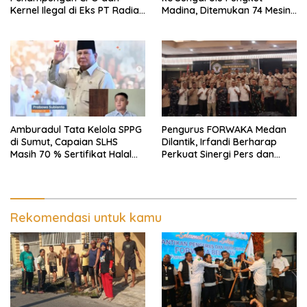
Kernel Ilegal di Eks PT Radian
Madina, Ditemukan 74 Mesin
Utama Km 12 Kulim Kebal
Dompeng Digunakan Pelaku
Hukum
PETI, Lingkungan Hidup
Rusak
Amburadul Tata Kelola SPPG
Pengurus FORWAKA Medan
di Sumut, Capaian SLHS
Dilantik, Irfandi Berharap
Masih 70 % Sertifikat Halal
Perkuat Sinergi Pers dan
30 %, Minim Naker Lokal, Ka
Aparat Penegak Hukum
Regional Sumut Cuek, KPPG
Medan: Optimalkan Tim
Pemantau dan Pengawas
MBG
Rekomendasi untuk kamu