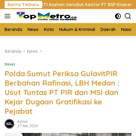
Langsung
HKTI Asahan Geruduk Kantor PT BSP Kisaran
Berita Terbaru
Budi Y
ke
konten
Beranda
News
Kota
Hukum & Kriminal
Daerah
Nasion
Beranda
News
News
Polda Sumut Periksa GulavitPIR
Berbahan Rafinasi, LBH Medan :
Usut Tuntas PT PIR dan MSI dan
Kejar Dugaan Gratifikasi ke
Pejabat
Admin
27 Mei 2024