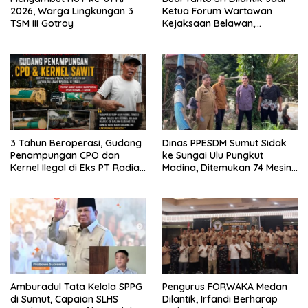
2026, Warga Lingkungan 3
Ketua Forum Wartawan
TSM III Gotroy
Kejaksaan Belawan,
Forwaka Sumut : Tingkatkan
Profesionalisme,
Pendampingan Hukum dan
Ekomoni Semua Anggota
3 Tahun Beroperasi, Gudang
Dinas PPESDM Sumut Sidak
Penampungan CPO dan
ke Sungai Ulu Pungkut
Kernel Ilegal di Eks PT Radian
Madina, Ditemukan 74 Mesin
Utama Km 12 Kulim Kebal
Dompeng Digunakan Pelaku
Hukum
PETI, Lingkungan Hidup
Rusak
Amburadul Tata Kelola SPPG
Pengurus FORWAKA Medan
di Sumut, Capaian SLHS
Dilantik, Irfandi Berharap