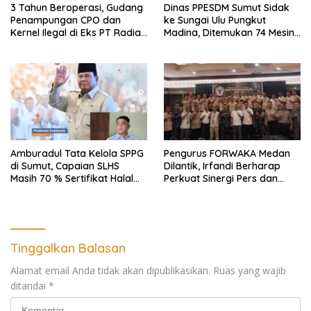
3 Tahun Beroperasi, Gudang
Dinas PPESDM Sumut Sidak
Penampungan CPO dan
ke Sungai Ulu Pungkut
Kernel Ilegal di Eks PT Radian
Madina, Ditemukan 74 Mesin
Utama Km 12 Kulim Kebal
Dompeng Digunakan Pelaku
Hukum
PETI, Lingkungan Hidup
Rusak
Amburadul Tata Kelola SPPG
Pengurus FORWAKA Medan
di Sumut, Capaian SLHS
Dilantik, Irfandi Berharap
Masih 70 % Sertifikat Halal
Perkuat Sinergi Pers dan
30 %, Minim Naker Lokal, Ka
Aparat Penegak Hukum
Regional Sumut Cuek, KPPG
Medan: Optimalkan Tim
Pemantau dan Pengawas
MBG
Tinggalkan Balasan
Alamat email Anda tidak akan dipublikasikan.
Ruas yang wajib
ditandai
*