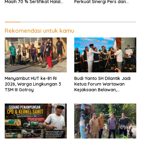
Masih 70 % Sertifikat Halal
Perkuat Sinergi Pers dan
30 %, Minim Naker Lokal, Ka
Aparat Penegak Hukum
Regional Sumut Cuek, KPPG
Medan: Optimalkan Tim
Pemantau dan Pengawas
MBG
Rekomendasi untuk kamu
Menyambut HUT ke-81 RI
Budi Yanto SH Dilantik Jadi
2026, Warga Lingkungan 3
Ketua Forum Wartawan
TSM III Gotroy
Kejaksaan Belawan,
Forwaka Sumut : Tingkatkan
Profesionalisme,
Pendampingan Hukum dan
Ekomoni Semua Anggota