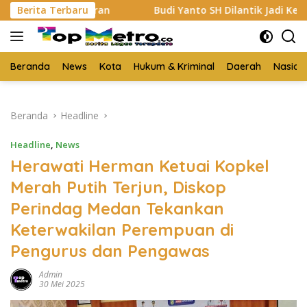
Langsung
aran
Berita Terbaru
Budi Yanto SH Dilantik Jadi Ketua Forum Warta
ke
konten
Beranda
News
Kota
Hukum & Kriminal
Daerah
Nasion
Beranda
Headline
Headline
,
News
Herawati Herman Ketuai Kopkel
Merah Putih Terjun, Diskop
Perindag Medan Tekankan
Keterwakilan Perempuan di
Pengurus dan Pengawas
Admin
30 Mei 2025