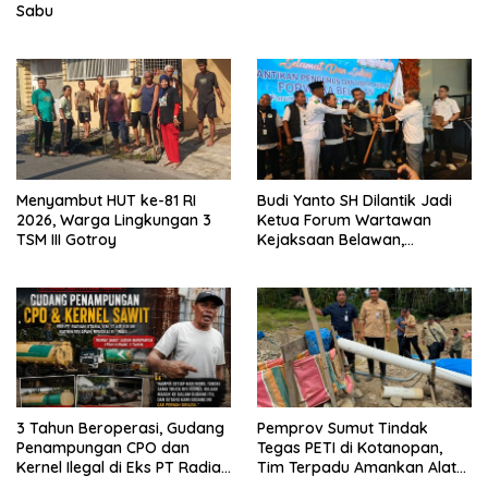
Sabu
Menyambut HUT ke-81 RI
Budi Yanto SH Dilantik Jadi
2026, Warga Lingkungan 3
Ketua Forum Wartawan
TSM III Gotroy
Kejaksaan Belawan,
Forwaka Sumut : Tingkatkan
Profesionalisme,
Pendampingan Hukum dan
Ekomoni Semua Anggota
3 Tahun Beroperasi, Gudang
Pemprov Sumut Tindak
Penampungan CPO dan
Tegas PETI di Kotanopan,
Kernel Ilegal di Eks PT Radian
Tim Terpadu Amankan Alat
Utama Km 12 Kulim Kebal
Berat dan Barang Bukti