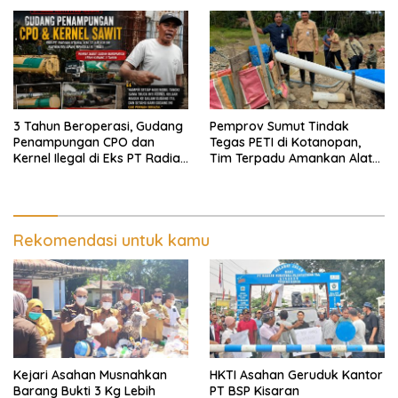
Profesionalisme,
Pendampingan Hukum dan
Ekomoni Semua Anggota
3 Tahun Beroperasi, Gudang
Pemprov Sumut Tindak
Penampungan CPO dan
Tegas PETI di Kotanopan,
Kernel Ilegal di Eks PT Radian
Tim Terpadu Amankan Alat
Utama Km 12 Kulim Kebal
Berat dan Barang Bukti
Hukum
Rekomendasi untuk kamu
Kejari Asahan Musnahkan
HKTI Asahan Geruduk Kantor
Barang Bukti 3 Kg Lebih
PT BSP Kisaran