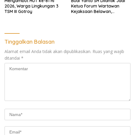
Menyambut HUT ke-81 RI
Budi Yanto SH Dilantik Jadi
2026, Warga Lingkungan 3
Ketua Forum Wartawan
TSM III Gotroy
Kejaksaan Belawan,
Forwaka Sumut : Tingkatkan
Profesionalisme,
Pendampingan Hukum dan
Ekomoni Semua Anggota
Tinggalkan Balasan
Alamat email Anda tidak akan dipublikasikan.
Ruas yang wajib
ditandai
*