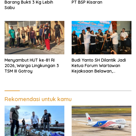
Barang Bukti 3 Kg Lebih
PT BSP Kisaran
Sabu
Menyambut HUT ke-81 RI
Budi Yanto SH Dilantik Jadi
2026, Warga Lingkungan 3
Ketua Forum Wartawan
TSM III Gotroy
Kejaksaan Belawan,
Forwaka Sumut : Tingkatkan
Profesionalisme,
Pendampingan Hukum dan
Ekomoni Semua Anggota
Rekomendasi untuk kamu