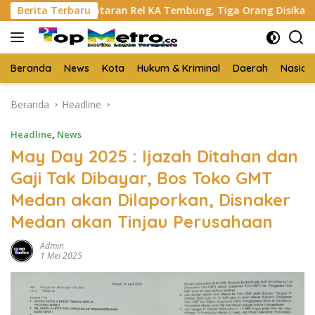
Langsung
di Bantaran Rel KA Tembung, Tiga Orang Disikat
Berita Terbaru
Mala
ke
konten
Beranda
News
Kota
Hukum & Kriminal
Daerah
Nasion
Beranda
Headline
Headline
,
News
May Day 2025 : Ijazah Ditahan dan
Gaji Tak Dibayar, Bos Toko GMT
Medan akan Dilaporkan, Disnaker
Medan akan Tinjau Perusahaan
Admin
1 Mei 2025