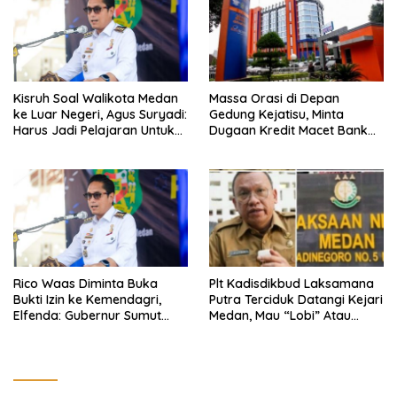
Kisruh Soal Walikota Medan
Massa Orasi di Depan
ke Luar Negeri, Agus Suryadi:
Gedung Kejatisu, Minta
Harus Jadi Pelajaran Untuk
Dugaan Kredit Macet Bank
Fokus Pada Tanggung
Sumut Dibongkar
Jawab Terhadap
Masyarakat
Rico Waas Diminta Buka
Plt Kadisdikbud Laksamana
Bukti Izin ke Kemendagri,
Putra Terciduk Datangi Kejari
Elfenda: Gubernur Sumut
Medan, Mau “Lobi” Atau
Harus Cek
Diperiksa?