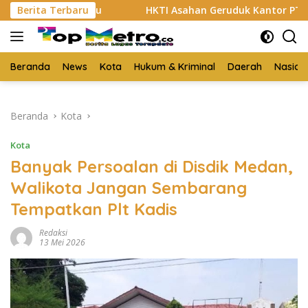
Langsung
ih Sabu
Berita Terbaru
HKTI Asahan Geruduk Kantor PT BSP Kisaran
ke
konten
Beranda
News
Kota
Hukum & Kriminal
Daerah
Nasion
Beranda
Kota
Kota
Banyak Persoalan di Disdik Medan,
Walikota Jangan Sembarang
Tempatkan Plt Kadis
Redaksi
13 Mei 2026