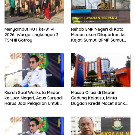
Menyambut HUT ke-81 RI
Rehab SMP Negeri di Kota
2026, Warga Lingkungan 3
Medan akan Dilaporkan ke
TSM III Gotroy
Kejati Sumut, BPMP Sumut
Diduga Lemah Pengawasan
Kisruh Soal Walikota Medan
Massa Orasi di Depan
ke Luar Negeri, Agus Suryadi:
Gedung Kejatisu, Minta
Harus Jadi Pelajaran Untuk
Dugaan Kredit Macet Bank
Fokus Pada Tanggung
Sumut Dibongkar
Jawab Terhadap
Masyarakat