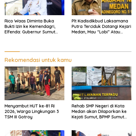
Rico Waas Diminta Buka
Plt Kadisdikbud Laksamana
Bukti Izin ke Kemendagri,
Putra Terciduk Datangi Kejari
Elfenda: Gubernur Sumut
Medan, Mau “Lobi” Atau
Harus Cek
Diperiksa?
Rekomendasi untuk kamu
Menyambut HUT ke-81 RI
Rehab SMP Negeri di Kota
2026, Warga Lingkungan 3
Medan akan Dilaporkan ke
TSM III Gotroy
Kejati Sumut, BPMP Sumut
Diduga Lemah Pengawasan